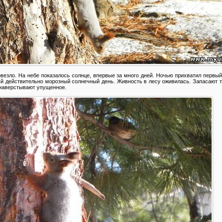
овезло. На небе показалось солнце, впервые за много дней. Ночью прихватил первый
вый действительно морозный солнечный день. Живность в лесу оживилась. Запасают т
ь наверстывают упущенное.