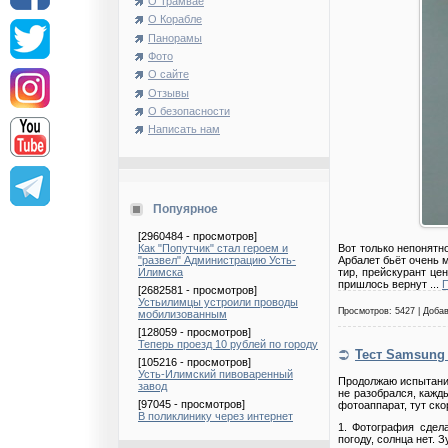
О Трамвае
О Корабле
Панорамы
Фото
О сайте
Отзывы
О безопасности
Написать нам
Попуярное
[2960484 - просмотров]
Как "Попутчик" стал героем и
Вот только непонятно
"развел" Администрацию Усть-
Арбалет бьёт очень 
Илимска
тир, прейскурант це
пришлось вернут
...
[2682581 - просмотров]
Устьилимцы устроили проводы
Просмотров: 5427 | Доба
мобилизованным
[128059 - просмотров]
Теперь проезд 10 рублей по городу
Тест Samsung
[105216 - просмотров]
Усть-Илимский пивоваренный
Продолжаю испытани
завод
не разобрался, кажд
[97045 - просмотров]
фотоаппарат, тут ско
В поликлинику через интернет
1. Фотография сдела
погоду, солнца нет.