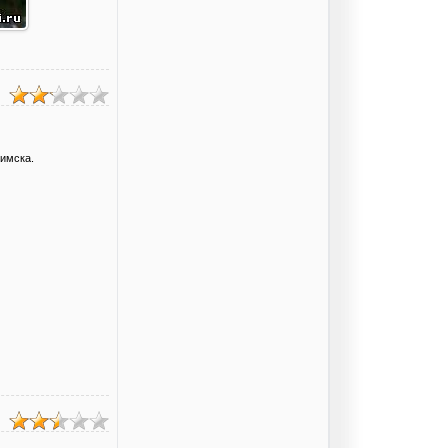
имска.