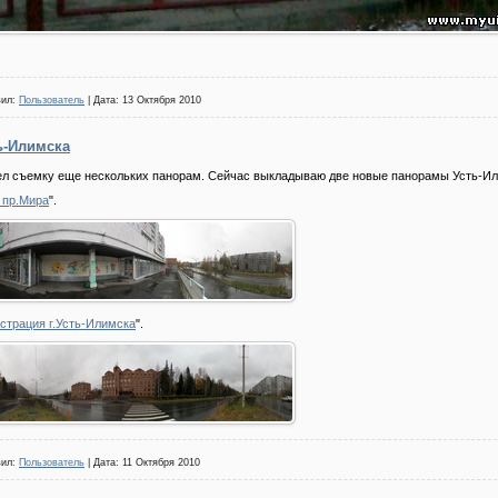
вил:
Пользователь
| Дата:
13 Октября 2010
ь-Илимска
ел съемку еще нескольких панорам. Сейчас выкладываю две новые панорамы Усть-Ил
 пр.Мира
".
страция г.Усть-Илимска
".
вил:
Пользователь
| Дата:
11 Октября 2010