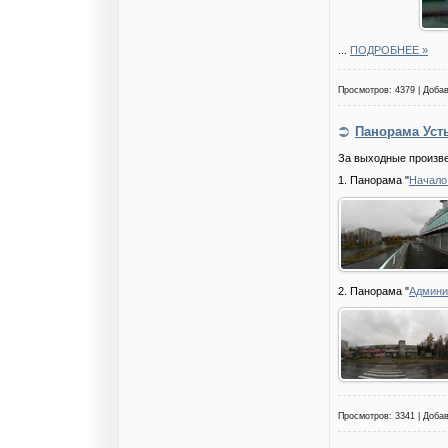
...
ПОДРОБНЕЕ »
Просмотров: 4379 | Доба
Панорама Уст
За выходные произв
1. Панорама "
Начало
2. Панорама "
Админи
Просмотров: 3341 | Доба