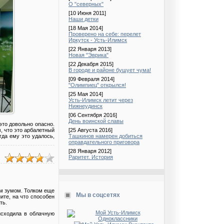
О "северных"
[10 Июня 2011]
Наши детки
[18 Мая 2014]
Проверено на себе: перелет
Иркутск - Усть-Илимск
[22 Января 2013]
Новая "Эврика"
[22 Декабря 2015]
В городе и районе бушует чума!
[09 Февраля 2014]
"Олимпиец" открылся!
[25 Мая 2014]
Усть-Илимск летит через
Нижнеудинск
[06 Сентября 2016]
День воинской славы
это довольно опасно.
, что это арбалетный
[25 Августа 2016]
гда ему это удалось,
Ташкинов намерен добиться
оправдательного приговора
[28 Января 2012]
Раритет. История
м зумом. Толком еще
Мы в соцсетях
ите, на что способен
ть.
исходила в облачную