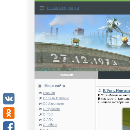
ПИСЬМО РЕДАКЦИИ
Новости
Меню сайта
В Усть-Илимс
Главная
В Усть-Илимске откр
Об Усть-Илимске
В том месте, где ран
с начала октября, но
Об Аэропорте
О Яросаме
О ГЭС
О ЛПК
О Районе