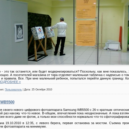
 - это так останется, или будет модернизироваться? Поскольку, как мне показалось, 
мощно. А посетителей магазина от тира отделяет маленькая табличка с надписью о том
н и правила. Все. При мне маленький ребенок, попытался перейти данную границу. Ко
ПОДРОБНЕЕ »
вил:
Пользователь
| Дата:
25 Октября 2010
 WB5500
я своего нового цифрового фотоаппарата Samsung WB5500 с 26-х кратным оптически
ый раз нахожу что-то новое. В-общем, впечатления пока неоднозначные. А пока взглян
рее всего даже не фотик, а только мои способности нормально что-то сфотографирова
на 19.10.2010 в 12:35, с левого берега, первая остановка за мостом. Съемка про
 Зум фотоаппарата на минимуме.