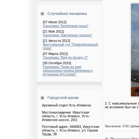
Случайная панорама
[07 Июля 2012]
Панорама "Берёзовая роща"
[21 Мая 2011]
Панорама "Картинная галерея"
[21 Августа 2012]
Виртуальный тур "Правобережный
пляж"
[07 Марта 2012]
Панорама "Вид на Ангару-3"
[30 Октября 2010]
Панорама "Храм во имя
священномученика Киприана и
мученицы Иустинии"
Городской архив
2. С максимальным з
Архивный отдел Усть-Илимска
не вспомню был ли эт
Местонахождение: Иркутская
область, г. Усть-Илимск, Усть-
Илимское шоссе, 20/2
Просмотров: 5728 | Доба
Почтовый адрес: 666683, Иркутская
область, г. Усть-Илимск, ул. Героев
Труда, 38