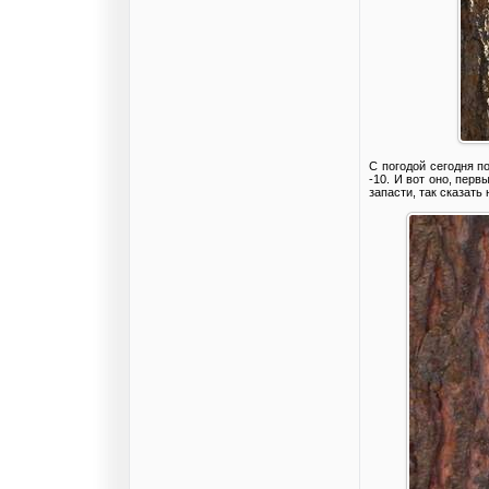
С погодой сегодня п
-10. И вот оно, пер
запасти, так сказат