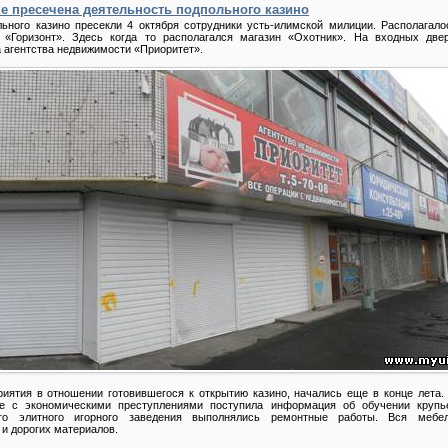
ке пресечена деятельность подпольного казино
льного казино пресекли 4 октября сотрудники усть-илимской милиции. Располагал
 «Горизонт». Здесь когда то располагался магазин «Охотник». На входных две
 агентства недвижимости «Приоритет».
иятия в отношении готовившегося к открытию казино, начались еще в конце лета. 
бе с экономическими преступлениями поступила информация об обучении крупь
го элитного игорного заведения выполнялись ремонтные работы. Вся мебе
и дорогих материалов.