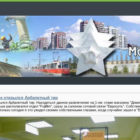
ке открылся Арбалетный тир
ылся Арбалетный тир. Находиться данное развлечение на 1-ом этаже магазина "Домин
ьше располагался отдел "Fujifilm", сразу за салоном сотовой связи "Евросеть". Собств
 только сегодня я это увидел своими собственными глазами, когда случайно зашел в "