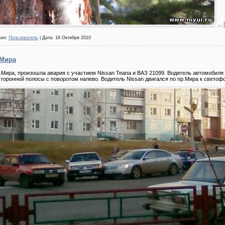
...
вил:
Пользователь
| Дата:
16 Октября 2010
.Мира
пр.Мира, произошла авария с участием Nissan Teana и ВАЗ 21099. Водитель автомобил
торонней полосы с поворотом налево. Водитель Nissan двигался по пр.Мира к светофо