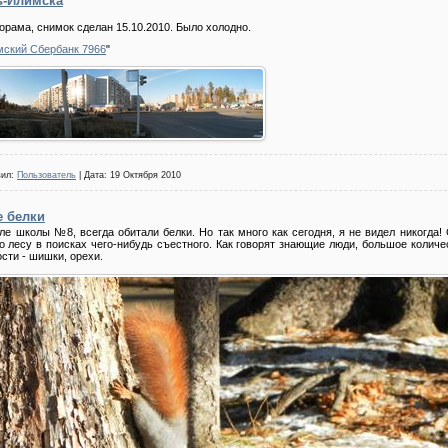
ь-Илимска
орама, снимок сделан 15.10.2010. Было холодно.
мский Сбербанк 7966
"
вил:
Пользователь
| Дата:
19 Октября 2010
е белки
зле школы №8, всегда обитали белки. Но так много как сегодня, я не видел никогда!
о лесу в поисках чего-нибудь съестного. Как говорят знающие люди, большое количес
сти - шишки, орехи.