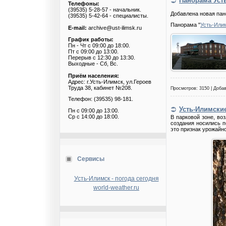
Панорама Уст
Телефоны:
(39535) 5-28-57 - начальник.
Добавлена новая пан
(39535) 5-42-64 - специалисты.
Панорама "
Усть-Или
E-mail:
archive@ust-ilimsk.ru
График работы:
Пн - Чт с 09:00 до 18:00.
Пт с 09:00 до 13:00.
Перерыв с 12:30 до 13:30.
Выходные - Сб, Вс.
Приём населения:
Адрес: г.Усть-Илимск, ул.Героев
Труда 38, кабинет №208.
Просмотров: 3150 | Доба
Телефон: (39535) 98-181.
Усть-Илимски
Пн с 09:00 до 13:00.
Ср с 14:00 до 18:00.
В парковой зоне, во
создания носились п
это признак урожайно
Сервисы
Усть-Илимск - погода сегодня
world-weather.ru