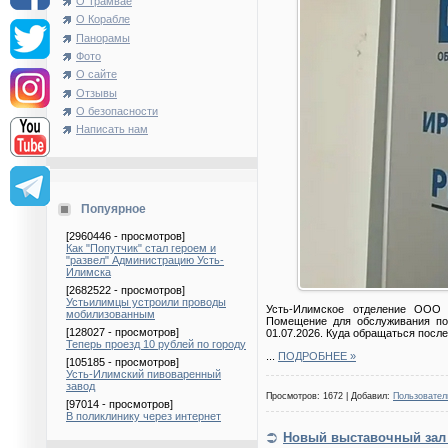
О Трамвае
О Корабле
Панорамы
Фото
О сайте
Отзывы
О безопасности
Написать нам
Попуярное
[2960446 - просмотров]
Как "Попутчик" стал героем и
"развел" Администрацию Усть-
Илимска
[2682522 - просмотров]
Устьилимцы устроили проводы
Усть-Илимское отделение ООО 
мобилизованным
Помещение для обслуживания пот
[128027 - просмотров]
01.07.2026. Куда обращаться посл
Теперь проезд 10 рублей по городу
...
ПОДРОБНЕЕ »
[105185 - просмотров]
Усть-Илимский пивоваренный
завод
Просмотров: 1672 | Добавил:
Пользовател
[97014 - просмотров]
В поликлинику через интернет
Новый выставочный зал 