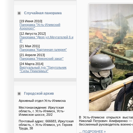
Случайная панорама
[19 Июня 2010]
Панорама "Усть-Илимский
Аэропорт"
[12 Августа 2012]
Панорама "Двор ул.Мечтателей 6 и
8"
[21 Мая 2011]
Панорама "Картинная галерея"
[21 Апреля 2013]
Панорама "Невонский закат"
[24 Марта 2014]
Виртуальный тур "Треугольник
"Силы Приилимья"
Городской архив
Архивный отдел Усть-Илимска
Местонахождение: Иркутская
область, г. Усть-Илимск, Усть-
Илимское шоссе, 20/2
В Усть-Илимске открылся выста
Николай Петрович Алифиренко — 
Почтовый адрес: 666683, Иркутская
бессменный руководитель военно-
область, г. Усть-Илимск, ул. Героев
Труда, 38
...
ПОДРОБНЕЕ »