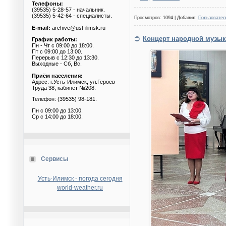
Телефоны:
(39535) 5-28-57 - начальник.
(39535) 5-42-64 - специалисты.
Просмотров: 1094 | Добавил:
Пользовател
E-mail:
archive@ust-ilimsk.ru
Концерт народной музык
График работы:
Пн - Чт с 09:00 до 18:00.
Пт с 09:00 до 13:00.
Перерыв с 12:30 до 13:30.
Выходные - Сб, Вс.
Приём населения:
Адрес: г.Усть-Илимск, ул.Героев
Труда 38, кабинет №208.
Телефон: (39535) 98-181.
Пн с 09:00 до 13:00.
Ср с 14:00 до 18:00.
Сервисы
Усть-Илимск - погода сегодня
world-weather.ru