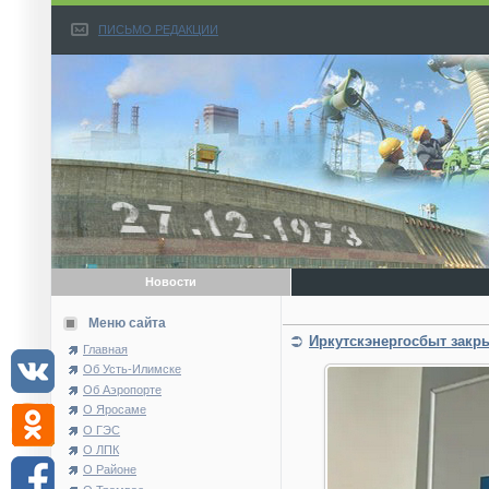
ПИСЬМО РЕДАКЦИИ
Новости
Меню сайта
Иркутскэнергосбыт закры
Главная
Об Усть-Илимске
Об Аэропорте
О Яросаме
О ГЭС
О ЛПК
О Районе