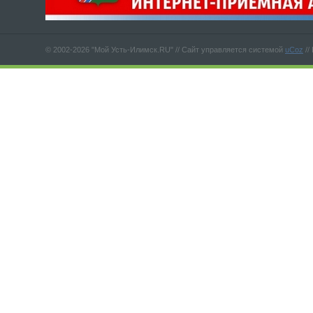
© 2002-2026 "Мой Усть-Илимск.RU" //
Сайт управляется системой
uCoz
//