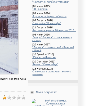
"Светлячок сильнее темноты"!
[05 Июля 2015]
ЧП на пляже
[09 Июля 2014]
Аэропорт набирает обороты
[02 Августа 2016]
О кофейне "Комильфо"
[21 Августа 2016]
Фестиваль красок 20 августа 2016 г.
[03 Июня 2016]
Лагерь "Лосенок" готов к новому
сезону
[20 Июня 2017]
"Лосенок" отметил свой 45-летний
юбилей
[10 Декабря 2010]
3D в Усть-Илимске
[20 Сентября 2011]
Ремонт "Олимпийца"
[18 Ноября 2014]
О взносах в фонд капитального
ремонта
рдикт: экс-мэр Анна
Мы в соцсетях