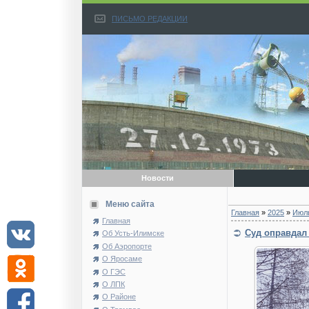
ПИСЬМО РЕДАКЦИИ
Новости
Меню сайта
Главная
»
2025
»
Июл
Главная
Суд оправдал
Об Усть-Илимске
Об Аэропорте
О Яросаме
О ГЭС
О ЛПК
О Районе