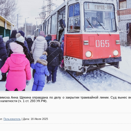
имска Анна Щекина оправдана по делу о закрытии трамвайной линии. Суд вынес ве
алатности (ч. 1 ст. 293 УК РФ).
ил:
Пользователь
| Дата:
16 Июля 2025