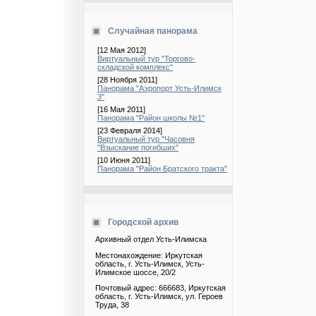
Случайная панорама
[12 Мая 2012]
Виртуальный тур "Торгово-
складской комплекс"
[28 Ноября 2011]
Панорама "Аэропорт Усть-Илимск
3"
[16 Мая 2011]
Панорама "Район школы №1"
[23 Февраля 2014]
Виртуальный тур "Часовня
"Взыскание погибших"
[10 Июня 2011]
Панорама "Район Братского тракта"
Городской архив
Архивный отдел Усть-Илимска
Местонахождение: Иркутская
область, г. Усть-Илимск, Усть-
Илимское шоссе, 20/2
Почтовый адрес: 666683, Иркутская
область, г. Усть-Илимск, ул. Героев
Труда, 38