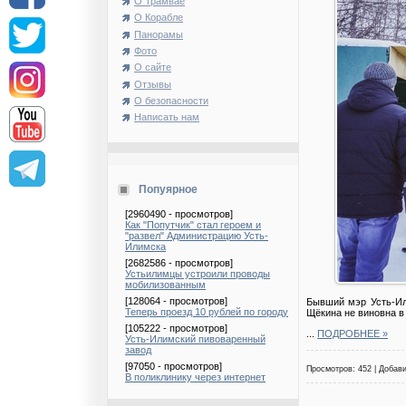
О Трамвае
О Корабле
Панорамы
Фото
О сайте
Отзывы
О безопасности
Написать нам
Попуярное
[2960490 - просмотров]
Как "Попутчик" стал героем и
"развел" Администрацию Усть-
Илимска
[2682586 - просмотров]
Устьилимцы устроили проводы
мобилизованным
[128064 - просмотров]
Бывший мэр Усть-Ил
Теперь проезд 10 рублей по городу
Щёкина не виновна в х
[105222 - просмотров]
...
ПОДРОБНЕЕ »
Усть-Илимский пивоваренный
завод
[97050 - просмотров]
Просмотров: 452 | Добав
В поликлинику через интернет