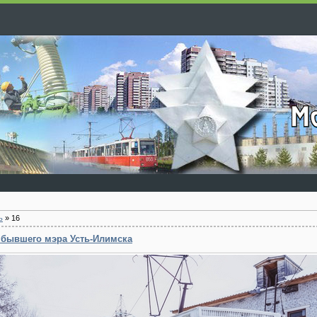
ь
»
16
 бывшего мэра Усть-Илимска