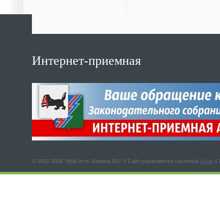
Интернет-приемная
© 2002-2026 "Мой Усть-Илимск.RU" //
Сайт управляется системой
uCoz
//