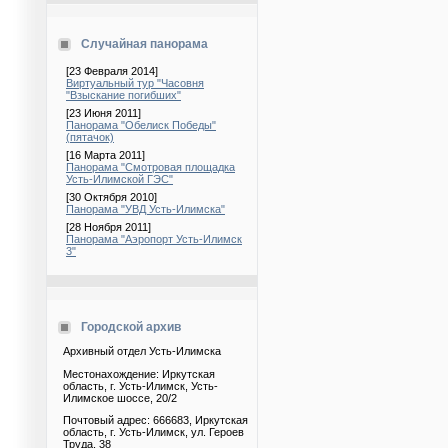
Случайная панорама
[23 Февраля 2014]
Виртуальный тур "Часовня
"Взыскание погибших"
[23 Июня 2011]
Панорама "Обелиск Победы"
(пятачок)
[16 Марта 2011]
Панорама "Смотровая площадка
Усть-Илимской ГЭС"
[30 Октября 2010]
Панорама "УВД Усть-Илимска"
[28 Ноября 2011]
Панорама "Аэропорт Усть-Илимск
3"
Городской архив
Архивный отдел Усть-Илимска
Местонахождение: Иркутская
область, г. Усть-Илимск, Усть-
Илимское шоссе, 20/2
Почтовый адрес: 666683, Иркутская
область, г. Усть-Илимск, ул. Героев
Труда, 38