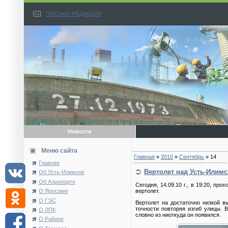
ПИСЬМО РЕДАКЦИИ
Новости
Меню сайта
Главная
»
2010
»
Сентябрь
»
14
Главная
Вертолет над Усть-Илим
Об Усть-Илимске
Об Аэропорте
Сегодня, 14.09.10 г., в 19:20, п
О Яросаме
вертолет.
О ГЭС
Вертолет на достаточно низкой в
точности повторяя изгиб улицы. 
О ЛПК
словно из ниоткуда он появился.
О Районе