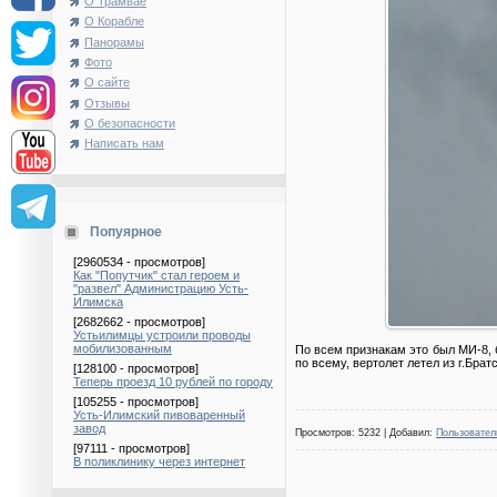
О Трамвае
О Корабле
Панорамы
Фото
О сайте
Отзывы
О безопасности
Написать нам
Попуярное
[2960534 - просмотров]
Как "Попутчик" стал героем и
"развел" Администрацию Усть-
Илимска
[2682662 - просмотров]
Устьилимцы устроили проводы
мобилизованным
По всем признакам это был МИ-8, 
по всему, вертолет летел из г.Брат
[128100 - просмотров]
Теперь проезд 10 рублей по городу
[105255 - просмотров]
Усть-Илимский пивоваренный
завод
Просмотров: 5232 | Добавил:
Пользовател
[97111 - просмотров]
В поликлинику через интернет