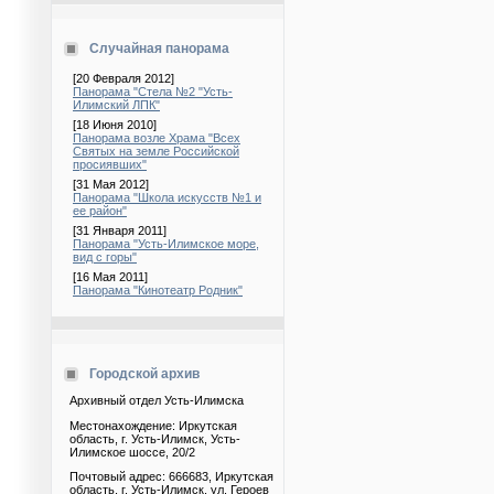
Случайная панорама
[20 Февраля 2012]
Панорама "Стела №2 "Усть-
Илимский ЛПК"
[18 Июня 2010]
Панорама возле Храма "Всех
Святых на земле Российской
просиявших"
[31 Мая 2012]
Панорама "Школа искусств №1 и
ее район"
[31 Января 2011]
Панорама "Усть-Илимское море,
вид с горы"
[16 Мая 2011]
Панорама "Кинотеатр Родник"
Городской архив
Архивный отдел Усть-Илимска
Местонахождение: Иркутская
область, г. Усть-Илимск, Усть-
Илимское шоссе, 20/2
Почтовый адрес: 666683, Иркутская
область, г. Усть-Илимск, ул. Героев