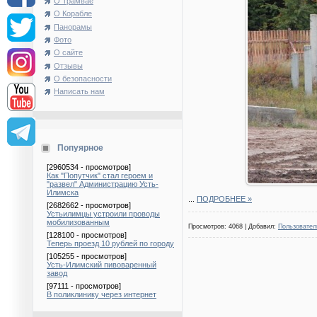
О Трамвае
О Корабле
Панорамы
Фото
О сайте
Отзывы
О безопасности
Написать нам
Попуярное
[2960534 - просмотров]
Как "Попутчик" стал героем и
"развел" Администрацию Усть-
Илимска
...
ПОДРОБНЕЕ »
[2682662 - просмотров]
Устьилимцы устроили проводы
мобилизованным
Просмотров: 4068 | Добавил:
Пользовател
[128100 - просмотров]
Теперь проезд 10 рублей по городу
[105255 - просмотров]
Усть-Илимский пивоваренный
завод
[97111 - просмотров]
В поликлинику через интернет