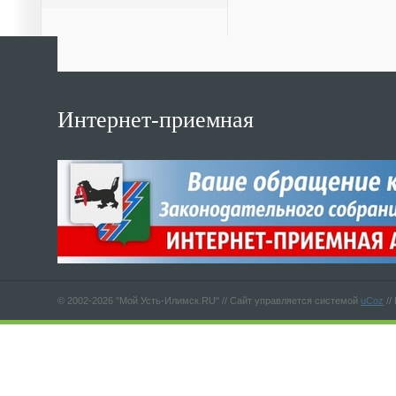
Интернет-приемная
© 2002-2026 "Мой Усть-Илимск.RU" //
Сайт управляется системой
uCoz
//