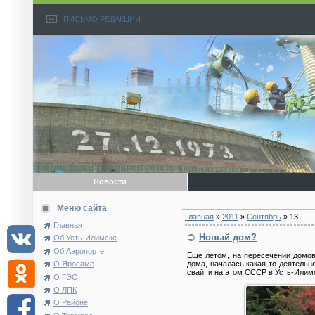
ПИСЬМО РЕДАКЦИИ
Новости
Меню сайта
Главная
»
2011
»
Сентябрь
»
13
Главная
Новый дом?
Об Усть-Илимске
Об Аэропорте
Еще летом, на пересечении домов
О Яросаме
дома, началась какая-то деятельно
свай, и на этом СССР в Усть-Илимс
О ГЭС
О ЛПК
О Районе