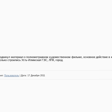
одкинул материал о полнометражном художественном фильме, основное действие в к
олько строились Усть-Илимская ГЭС, ЛПК, город.
вил:
Пользователь
| Дата:
17 Декабря 2011