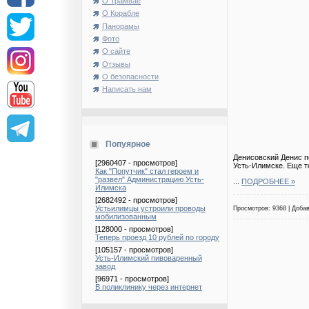
О Трамвае
О Корабле
Панорамы
Фото
О сайте
Отзывы
О безопасности
Написать нам
Попуярное
Денисовский Денис п
[2960407 - просмотров]
Усть-Илимске. Еще т
Как "Попутчик" стал героем и
"развел" Администрацию Усть-
...
ПОДРОБНЕЕ »
Илимска
[2682492 - просмотров]
Устьилимцы устроили проводы
Просмотров: 9368 | Доба
мобилизованным
[128000 - просмотров]
Теперь проезд 10 рублей по городу
[105157 - просмотров]
Усть-Илимский пивоваренный
завод
[96971 - просмотров]
В поликлинику через интернет