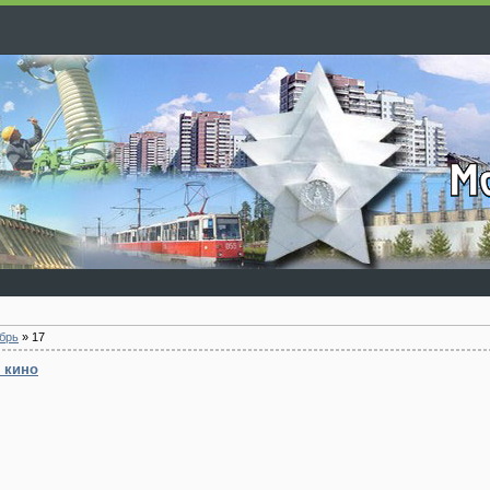
брь
»
17
 кино