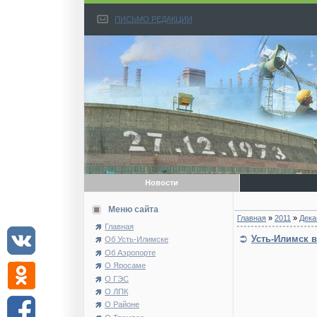
ПИСЬМО РЕДАКЦИИ
Новости
Меню сайта
Главная
»
2011
»
Дека
Главная
Усть-Илимск в
Об Усть-Илимске
Об Аэропорте
О Яросаме
О ГЭС
О ЛПК
О Районе