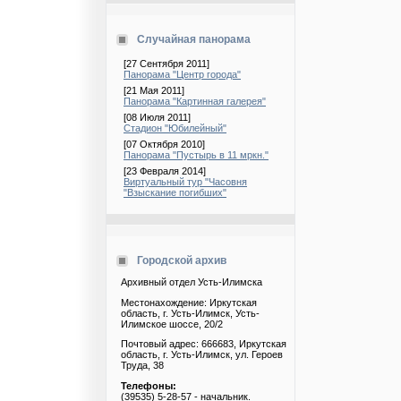
Случайная панорама
[27 Сентября 2011]
Панорама "Центр города"
[21 Мая 2011]
Панорама "Картинная галерея"
[08 Июля 2011]
Стадион "Юбилейный"
[07 Октября 2010]
Панорама "Пустырь в 11 мркн."
[23 Февраля 2014]
Виртуальный тур "Часовня
"Взыскание погибших"
Городской архив
Архивный отдел Усть-Илимска
Местонахождение: Иркутская
область, г. Усть-Илимск, Усть-
Илимское шоссе, 20/2
Почтовый адрес: 666683, Иркутская
область, г. Усть-Илимск, ул. Героев
Труда, 38
Телефоны:
(39535) 5-28-57 - начальник.