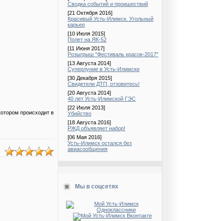
Сводка событий и проишествий
[21 Октября 2016]
Красивый Усть-Илимск. Угольный
карьер
[10 Июля 2015]
Полет на ЯК-52
[11 Июня 2017]
Розыгрыш "Фестиваль красок-2017"
[13 Августа 2014]
Суперлуние в Усть-Илимске
[30 Декабря 2015]
Свидетели ДТП, отзовитесь!
[20 Августа 2014]
40 лет Усть-Илимской ГЭС
[22 Июля 2013]
отором происходит в
Убийство
[18 Августа 2016]
РЖД объявляет набор!
[06 Мая 2016]
Усть-Илимск остался без
авиасообщения
Мы в соцсетях