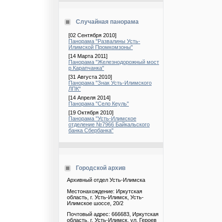
Случайная панорама
[02 Сентября 2010]
Панорама "Развалины Усть-
Илимской Промкомзоны"
[14 Марта 2011]
Панорама "Железнодорожный мост
р.Карапчанка"
[31 Августа 2010]
Панорама "Знак Усть-Илимского
ЛПК"
[14 Апреля 2014]
Панорама "Село Кеуль"
[19 Октября 2010]
Панорама "Усть-Илимское
отделение №7966 Байкальского
банка Сбербанка"
Городской архив
Архивный отдел Усть-Илимска
Местонахождение: Иркутская
область, г. Усть-Илимск, Усть-
Илимское шоссе, 20/2
Почтовый адрес: 666683, Иркутская
область, г. Усть-Илимск, ул. Героев