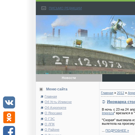
ПИСЬМО РЕДАКЦИИ
Новости
Меню сайта
Главная
»
2012
»
Апр
Главная
Иномарка сто
Об Усть-Илимске
Об Аэропорте
В ночь с 23 на 24 а
О Яросаме
Impreza
" врезался в
О ГЭС
"Скорая" выезжала из
вылетела на проезжу
О ЛПК
О Районе
...
ПОДРОБНЕЕ »