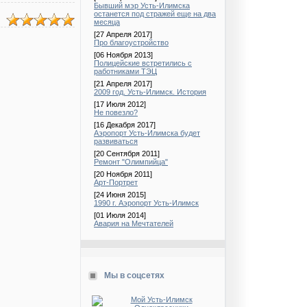
Бывший мэр Усть-Илимска
останется под стражей еще на два
месяца
[27 Апреля 2017]
Про благоустройство
[06 Ноября 2013]
Полицейские встретились с
работниками ТЭЦ
[21 Апреля 2017]
2009 год. Усть-Илимск. История
[17 Июля 2012]
Не повезло?
[16 Декабря 2017]
Аэропорт Усть-Илимска будет
развиваться
[20 Сентября 2011]
Ремонт "Олимпийца"
[20 Ноября 2011]
Арт-Портрет
[24 Июня 2015]
1990 г. Аэропорт Усть-Илимск
[01 Июля 2014]
Авария на Мечтателей
Мы в соцсетях