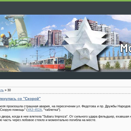
ель
»
30
лкнулась со "Cкорой"
преля произошла страшная авария, на пересечении ул. Федотова и пр. Дружбы Народов
 "Скорую помощь" (
УАЗ-452А
, "таблетка").
 двора, когда в нее влетела "Subaru Impreza". От сильного удара фельдшер, ехавшая 
ю часть через лобовое стекло и моментально погибла на месте.