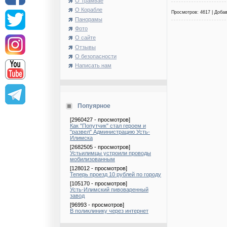
О Трамвае
О Корабле
Просмотров: 4617 | Доба
Панорамы
Фото
О сайте
Отзывы
О безопасности
Написать нам
Попуярное
[2960427 - просмотров]
Как "Попутчик" стал героем и
"развел" Администрацию Усть-
Илимска
[2682505 - просмотров]
Устьилимцы устроили проводы
мобилизованным
[128012 - просмотров]
Теперь проезд 10 рублей по городу
[105170 - просмотров]
Усть-Илимский пивоваренный
завод
[96993 - просмотров]
В поликлинику через интернет