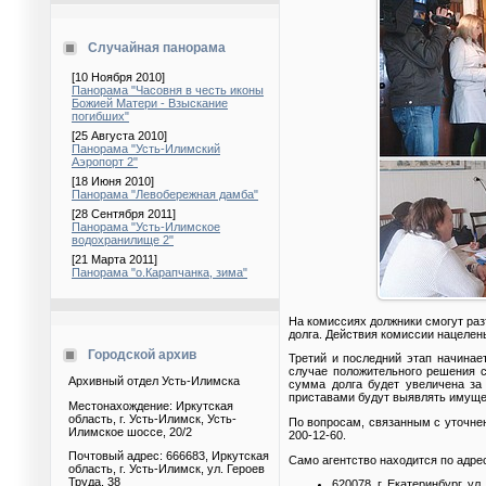
Случайная панорама
[10 Ноября 2010]
Панорама "Часовня в честь иконы
Божией Матери - Взыскание
погибших"
[25 Августа 2010]
Панорама "Усть-Илимский
Аэропорт 2"
[18 Июня 2010]
Панорама "Левобережная дамба"
[28 Сентября 2011]
Панорама "Усть-Илимское
водохранилище 2"
[21 Марта 2011]
Панорама "о.Карапчанка, зима"
На комиссиях должники смогут раз
долга. Действия комиссии нацелен
Городской архив
Третий и последний этап начинае
случае положительного решения с
Архивный отдел Усть-Илимска
сумма долга будет увеличена за
приставами будут выявлять имущес
Местонахождение: Иркутская
область, г. Усть-Илимск, Усть-
По вопросам, связанным с уточне
Илимское шоссе, 20/2
200-12-60.
Почтовый адрес: 666683, Иркутская
Само агентство находится по адре
область, г. Усть-Илимск, ул. Героев
Труда, 38
620078, г. Екатеринбург, ул