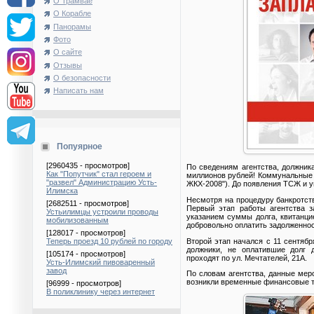
О Трамвае
О Корабле
Панорамы
Фото
О сайте
Отзывы
О безопасности
Написать нам
Попуярное
[2960435 - просмотров]
По сведениям агентства, должник
Как "Попутчик" стал героем и
миллионов рублей! Коммунальные 
"развел" Администрацию Усть-
ЖКХ-2008"). До появления ТСЖ и 
Илимска
Несмотря на процедуру банкротст
[2682511 - просмотров]
Первый этап работы агентства 
Устьилимцы устроили проводы
указанием суммы долга, квитанци
мобилизованным
добровольно оплатить задолженнос
[128017 - просмотров]
Второй этап начался с 11 сентяб
Теперь проезд 10 рублей по городу
должники, не оплатившие долг 
[105174 - просмотров]
проходят по ул. Мечтателей, 21А.
Усть-Илимский пивоваренный
завод
По словам агентства, данные мер
возникли временные финансовые т
[96999 - просмотров]
В поликлинику через интернет