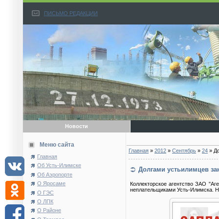
ПИСЬМО РЕДАКЦИИ
Новости
Меню сайта
Главная
»
2012
»
Сентябрь
»
24
» Д
Главная
Об Усть-Илимске
Долгами устьилимцев за
Об Аэропорте
О Яросаме
Коллекторское агентство ЗАО "Аге
неплательщиками Усть-Илимска. На
О ГЭС
О ЛПК
О Районе