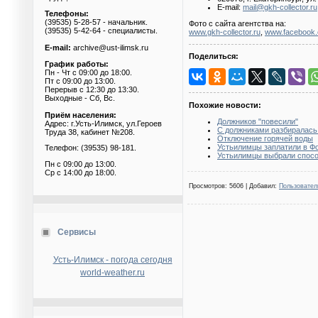
E-mail:
mail@gkh-collector.ru
Телефоны:
(39535) 5-28-57 - начальник.
Фото с сайта агентства на:
(39535) 5-42-64 - специалисты.
www.gkh-collector.ru
,
www.facebook
E-mail:
archive@ust-ilimsk.ru
Поделиться:
График работы:
Пн - Чт с 09:00 до 18:00.
Пт с 09:00 до 13:00.
Перерыв с 12:30 до 13:30.
Выходные - Сб, Вс.
Похожие новости:
Приём населения:
Должников "повесили"
Адрес: г.Усть-Илимск, ул.Героев
С должниками разбиралась
Труда 38, кабинет №208.
Отключение горячей воды
Устьилимцы заплатили в Фо
Телефон: (39535) 98-181.
Устьилимцы выбрали спосо
Пн с 09:00 до 13:00.
Ср с 14:00 до 18:00.
Просмотров
: 5606 |
Добавил
:
Пользовател
Сервисы
Усть-Илимск - погода сегодня
world-weather.ru