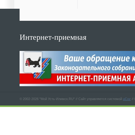
Интернет-приемная
© 2002-2026 "Мой Усть-Илимск.RU" //
Сайт управляется системой
uCoz
//