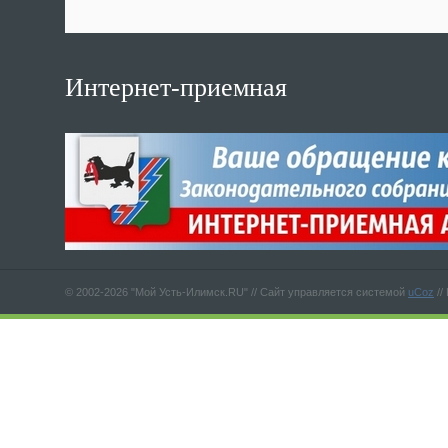
Интернет-приемная
© 2002-2026 "Мой Усть-Илимск.RU" //
Сайт управляется системой
uCoz
//