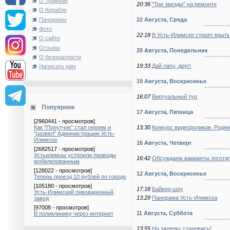
О Трамвае
20:36
"Три звезды" на ремонте
О Корабле
Панорамы
22 Августа, Среда
Фото
22:18
В Усть-Илимске строят крыты
О сайте
Отзывы
20 Августа, Понедельник
О безопасности
19:33
Дай лапу, друг!
Написать нам
19 Августа, Воскресенье
16:07
Виртуальный тур
Попуярное
17 Августа, Пятница
[2960441 - просмотров]
13:30
Конкурс видеороликов. Родн
Как "Попутчик" стал героем и
"развел" Администрацию Усть-
Илимска
16 Августа, Четверг
[2682517 - просмотров]
Устьилимцы устроили проводы
16:42
Обсуждаем варианты логоти
мобилизованным
[128022 - просмотров]
12 Августа, Воскресенье
Теперь проезд 10 рублей по городу
[105180 - просмотров]
17:18
Байкер-шоу
Усть-Илимский пивоваренный
13:29
Панорама Усть-Илимска
завод
[97008 - просмотров]
11 Августа, Суббота
В поликлинику через интернет
13:55
На зарядку становись!