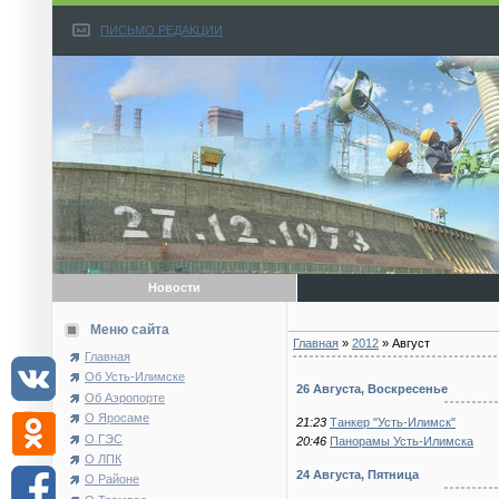
ПИСЬМО РЕДАКЦИИ
Новости
Меню сайта
Главная
»
2012
»
Август
Главная
Об Усть-Илимске
26 Августа, Воскресенье
Об Аэропорте
О Яросаме
21:23
Танкер "Усть-Илимск"
О ГЭС
20:46
Панорамы Усть-Илимска
О ЛПК
24 Августа, Пятница
О Районе