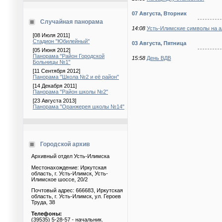
07 Августа, Вторник
Случайная панорама
14:08
Усть-Илимские символы на а
[08 Июля 2011]
Стадион "Юбилейный"
03 Августа, Пятница
[05 Июня 2012]
Панорама "Район Городской
15:58
День ВДВ
Больницы №1"
[11 Сентября 2012]
Панорама "Школа №2 и её район"
[14 Декабря 2011]
Панорама "Район школы №2"
[23 Августа 2013]
Панорама "Оранжерея школы №14"
Городской архив
Архивный отдел Усть-Илимска
Местонахождение: Иркутская
область, г. Усть-Илимск, Усть-
Илимское шоссе, 20/2
Почтовый адрес: 666683, Иркутская
область, г. Усть-Илимск, ул. Героев
Труда, 38
Телефоны:
(39535) 5-28-57 - начальник.