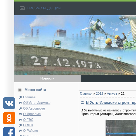
ПИСЬМО РЕДАКЦИИ
Новости
Меню сайта
Главная
»
2012
»
Август
»
22
Главная
В Усть-Илимске строят 
Об Усть-Илимске
Об Аэропорте
В Усть-Илимске началось строител
О Яросаме
Приангарья (Ангарск, Железногорск
О ГЭС
О ЛПК
О Районе