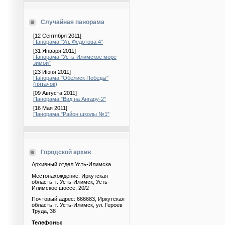
Случайная панорама
[12 Сентября 2011]
Панорама "Ул. Федотова 4"
[31 Января 2011]
Панорама "Усть-Илимское море
зимой"
[23 Июня 2011]
Панорама "Обелиск Победы"
(пятачок)
[09 Августа 2011]
Панорама "Вид на Ангару-2"
[16 Мая 2011]
Панорама "Район школы №1"
Городской архив
Архивный отдел Усть-Илимска
Местонахождение: Иркутская
область, г. Усть-Илимск, Усть-
Илимское шоссе, 20/2
Почтовый адрес: 666683, Иркутская
область, г. Усть-Илимск, ул. Героев
Труда, 38
Телефоны: