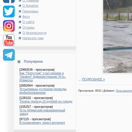
О Трамвае
О Корабле
Панорамы
Фото
О сайте
Отзывы
О безопасности
Написать нам
Попуярное
[2960536 - просмотров]
Как "Попутчик" стал героем и
"развел" Администрацию Усть-
...
ПОДРОБНЕЕ »
Илимска
[2682664 - просмотров]
Устьилимцы устроили проводы
Просмотров: 8032 | Добавил:
Пользовател
мобилизованным
[128102 - просмотров]
Теперь проезд 10 рублей по городу
[105257 - просмотров]
Усть-Илимский пивоваренный
завод
[97115 - просмотров]
В поликлинику через интернет