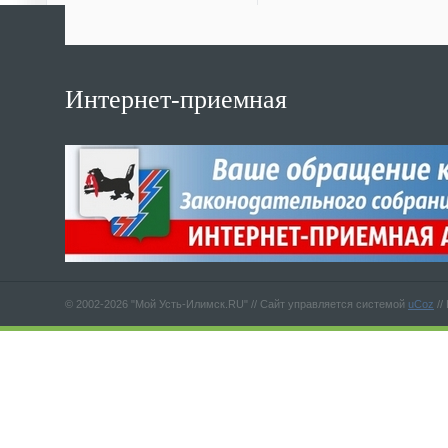
Интернет-приемная
© 2002-2026 "Мой Усть-Илимск.RU" //
Сайт управляется системой
uCoz
//