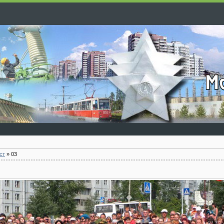
ст
»
03