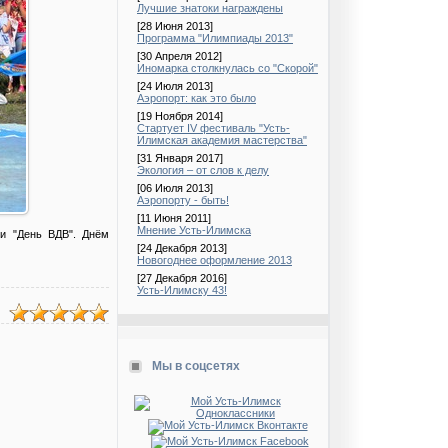
Лучшие знатоки награждены
[28 Июня 2013]
Программа "Илимпиады 2013"
[30 Апреля 2012]
Иномарка столкнулась со "Cкорой"
[24 Июля 2013]
Аэропорт: как это было
[19 Ноября 2014]
Стартует IV фестиваль "Усть-
Илимская академия мастерства"
[31 Января 2017]
Экология – от слов к делу
[06 Июля 2013]
Аэропорту - быть!
[11 Июня 2011]
Мнение Усть-Илимска
ли "День ВДВ". Днём
[24 Декабря 2013]
Новогоднее оформление 2013
[27 Декабря 2016]
Усть-Илимску 43!
Мы в соцсетях