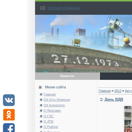
ПИСЬМО РЕДАКЦИИ
Новости
Меню сайта
Главная
»
2012
»
Авгу
Главная
День ВДВ
Об Усть-Илимске
Об Аэропорте
О Яросаме
О ГЭС
О ЛПК
О Районе