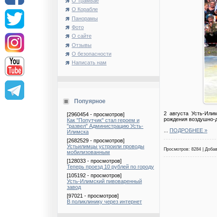
О Трамвае
О Корабле
Панорамы
Фото
О сайте
Отзывы
О безопасности
Написать нам
Попуярное
2 августа Усть-Или
[2960454 - просмотров]
рождения воздушно-д
Как "Попутчик" стал героем и
"развел" Администрацию Усть-
...
ПОДРОБНЕЕ »
Илимска
[2682529 - просмотров]
Устьилимцы устроили проводы
Просмотров: 8284 | Доба
мобилизованным
[128033 - просмотров]
Теперь проезд 10 рублей по городу
[105192 - просмотров]
Усть-Илимский пивоваренный
завод
[97021 - просмотров]
В поликлинику через интернет