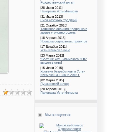
Рождественский ангел
[28 Июня 2011]
Панорама Усть-Илимска
[31 Июля 2013]
Сила казачьих традиций
[21 Октября 2015]
Ташкинов обвинил Ерощенко в
заказе уголовного дела
[18 Апреля 2013]
Ярмарка социальных проектов
[17 Декабря 2011]
Усть-Илимск в кино
[23 Марта 2012]
"Вестник Усть-Илимского ЛПК"
вышел в сеть!
[15 Июня 2015]
Уровень безработицы в Усть-
Илимске на 1 июня 2015 г.
[02 Марта 2015]
Пушкинский вечер
[20 Апреля 2013]
Панорама Усть-Илимска
Мы в соцсетях