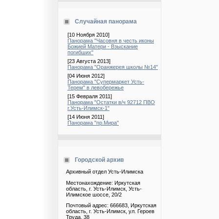
Случайная панорама
[10 Ноября 2010]
Панорама "Часовня в честь иконы
Божией Матери - Взыскание
погибших"
[23 Августа 2013]
Панорама "Оранжерея школы №14"
[04 Июня 2012]
Панорама "Супермаркет Усть-
Терем" в левобережье
[15 Февраля 2011]
Панорама "Остатки в/ч 92712 ПВО
г.Усть-Илимск-1"
[14 Июня 2011]
Панорама "пр.Мира"
Городской архив
Архивный отдел Усть-Илимска
Местонахождение: Иркутская
область, г. Усть-Илимск, Усть-
Илимское шоссе, 20/2
Почтовый адрес: 666683, Иркутская
область, г. Усть-Илимск, ул. Героев
Труда, 38