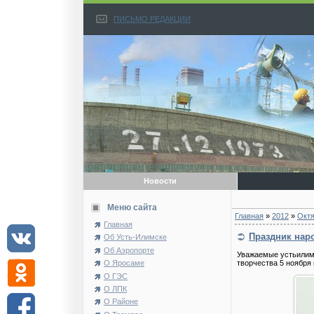
ПИСЬМО РЕДАКЦИИ
Новости
Меню сайта
Главная
»
2012
»
Окт
Главная
Праздник нар
Об Усть-Илимске
Об Аэропорте
Уважаемые устьилим
О Яросаме
творчества 5 ноября 
О ГЭС
О ЛПК
О Районе