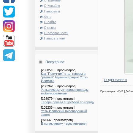
О Трамвае
О Корабле
Панорамы
Фото
О сайте
Отзывы
О безопасности
Написать нам
Попуярное
[2960510 - просмотров]
Как "Попутчик" стал героем и
"развел" Администрацию Усть-
...
ПОДРОБНЕЕ »
Илимска
[2682620 - просмотров]
Устьилимцы устроили проводы
Просмотров: 4443 | Доба
мобилизованным
[128079 - просмотров]
Теперь проезд 10 рублей по городу
[105236 - просмотров]
Усть-Илимский пивоваренный
завод
[97066 - просмотров]
В поликлинику через интернет