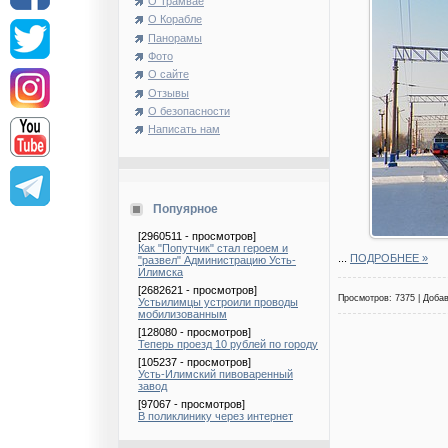
О Трамвае
О Корабле
Панорамы
Фото
О сайте
Отзывы
О безопасности
Написать нам
Попуярное
[2960511 - просмотров]
Как "Попутчик" стал героем и
...
ПОДРОБНЕЕ »
"развел" Администрацию Усть-
Илимска
[2682621 - просмотров]
Просмотров: 7375 | Доба
Устьилимцы устроили проводы
мобилизованным
[128080 - просмотров]
Теперь проезд 10 рублей по городу
[105237 - просмотров]
Усть-Илимский пивоваренный
завод
[97067 - просмотров]
В поликлинику через интернет