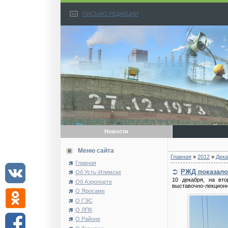
ПИСЬМО РЕДАКЦИИ
Новости
Меню сайта
Главная
»
2012
»
Дека
Главная
РЖД показало
Об Усть-Илимске
10 декабря, на вт
Об Аэропорте
выставочно-лекцион
О Яросаме
О ГЭС
О ЛПК
О Районе