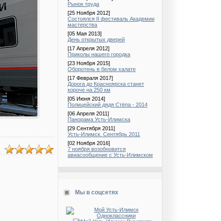
Рынок труда
[25 Ноября 2012]
Состоялся II фестиваль Академии
мастерства
[05 Мая 2013]
День открытых дверей
[17 Апреля 2012]
Приколы нашего городка
[23 Ноября 2015]
Оборотень в белом халате
[17 Февраля 2017]
Дорога до Красноярска станет
короче на 250 км
[05 Июня 2014]
Полицейский дядя Стёпа - 2014
[06 Апреля 2011]
Панорама Усть-Илимска
[29 Сентября 2011]
Усть-Илимск. Сентябрь 2011
[02 Ноября 2016]
7 ноября возобновится
авиасообщение с Усть-Илимском
Мы в соцсетях