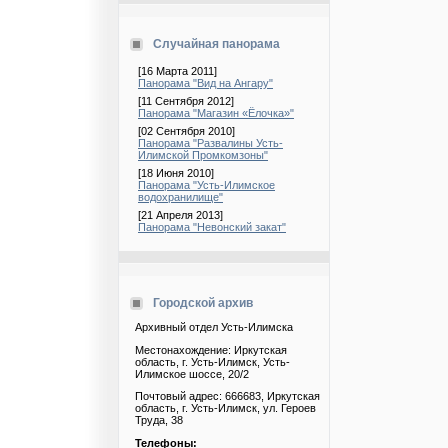
Случайная панорама
[16 Марта 2011]
Панорама "Вид на Ангару"
[11 Сентября 2012]
Панорама "Магазин «Ёлочка»"
[02 Сентября 2010]
Панорама "Развалины Усть-
Илимской Промкомзоны"
[18 Июня 2010]
Панорама "Усть-Илимское
водохранилище"
[21 Апреля 2013]
Панорама "Невонский закат"
Городской архив
Архивный отдел Усть-Илимска
Местонахождение: Иркутская
область, г. Усть-Илимск, Усть-
Илимское шоссе, 20/2
Почтовый адрес: 666683, Иркутская
область, г. Усть-Илимск, ул. Героев
Труда, 38
Телефоны: