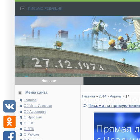
ПИСЬМО РЕДАКЦИИ
Новости
Меню сайта
Главная
»
2014
»
Апрель
»
17
Главная
Письмо на прямую лини
Об Усть-Илимске
Об Аэропорте
О Яросаме
О ГЭС
О ЛПК
О Районе