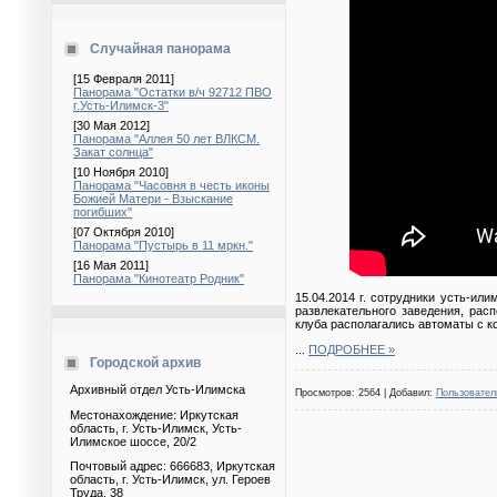
Случайная панорама
[15 Февраля 2011]
Панорама "Остатки в/ч 92712 ПВО
г.Усть-Илимск-3"
[30 Мая 2012]
Панорама "Аллея 50 лет ВЛКСМ.
Закат солнца"
[10 Ноября 2010]
Панорама "Часовня в честь иконы
Божией Матери - Взыскание
погибших"
[07 Октября 2010]
Панорама "Пустырь в 11 мркн."
[16 Мая 2011]
Панорама "Кинотеатр Родник"
15.04.2014 г. сотрудники усть-ил
развлекательного заведения, рас
клуба располагались автоматы с к
...
ПОДРОБНЕЕ »
Городской архив
Архивный отдел Усть-Илимска
Просмотров: 2564 | Добавил:
Пользовател
Местонахождение: Иркутская
область, г. Усть-Илимск, Усть-
Илимское шоссе, 20/2
Почтовый адрес: 666683, Иркутская
область, г. Усть-Илимск, ул. Героев
Труда, 38