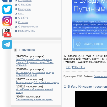
О Трамвае
О Корабле
Панорамы
Фото
О сайте
Отзывы
О безопасности
Написать нам
Попуярное
17 апреля 2014 года в 12:00 по
[2960500 - просмотров]
радиостанций "Маяк", Вести FM 
Как "Попутчик" стал героем и
Путиным. Традиционно, задали мы и
"развел" Администрацию Усть-
Илимска
...
ПОДРОБНЕЕ »
[2682599 - просмотров]
Устьилимцы устроили проводы
мобилизованным
Просмотров: 2780 | Добавил:
Пользовател
[128070 - просмотров]
Теперь проезд 10 рублей по городу
В Усть-Илимске пресечен
[105228 - просмотров]
Усть-Илимский пивоваренный
завод
[97058 - просмотров]
В поликлинику через интернет