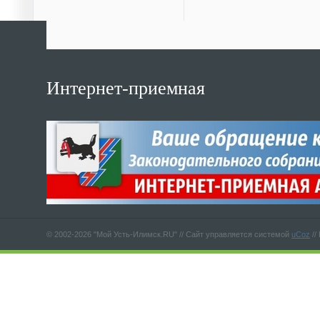
Интернет-приемная
© 2002-2026 "Мой Усть-Илимск.RU" //
Сайт управляется системой
uCoz
//