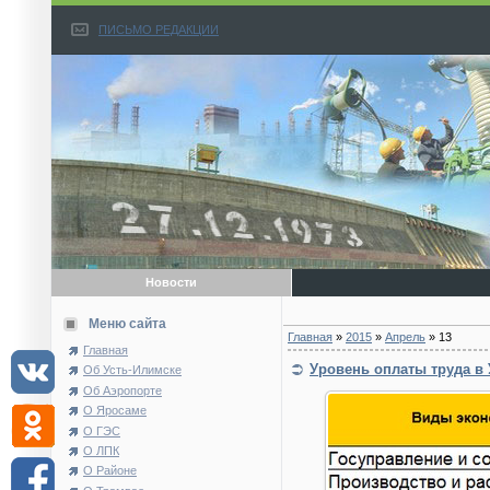
ПИСЬМО РЕДАКЦИИ
Новости
Меню сайта
Главная
»
2015
»
Апрель
»
13
Главная
Уровень оплаты труда в 
Об Усть-Илимске
Об Аэропорте
О Яросаме
О ГЭС
О ЛПК
О Районе