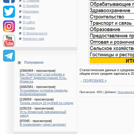
О Трамвае
О Корабле
Панорамы
Фото
О сайте
Отзывы
О безопасности
Написать нам
Попуярное
Статистические данные о среднеме
[2960484 - просмотров]
общем итоге средняя зарплата в 201
Как "Попутчик" стал героем и
"развел" Администрацию Усть-
...
ПОДРОБНЕЕ »
Илимска
[2682581 - просмотров]
Устьилимцы устроили проводы
Просмотров: 4051 | Добавил:
Пользовател
мобилизованным
[128059 - просмотров]
Теперь проезд 10 рублей по городу
[105216 - просмотров]
Усть-Илимский пивоваренный
завод
[97045 - просмотров]
В поликлинику через интернет