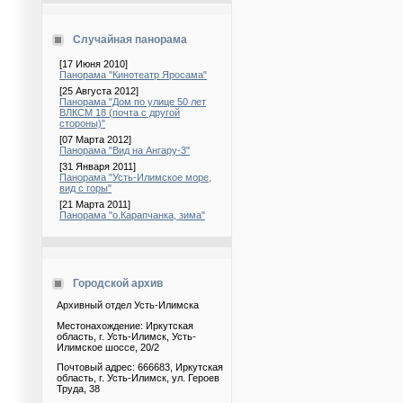
Случайная панорама
[17 Июня 2010]
Панорама "Кинотеатр Яросама"
[25 Августа 2012]
Панорама "Дом по улице 50 лет
ВЛКСМ 18 (почта с другой
стороны)"
[07 Марта 2012]
Панорама "Вид на Ангару-3"
[31 Января 2011]
Панорама "Усть-Илимское море,
вид с горы"
[21 Марта 2011]
Панорама "о.Карапчанка, зима"
Городской архив
Архивный отдел Усть-Илимска
Местонахождение: Иркутская
область, г. Усть-Илимск, Усть-
Илимское шоссе, 20/2
Почтовый адрес: 666683, Иркутская
область, г. Усть-Илимск, ул. Героев
Труда, 38