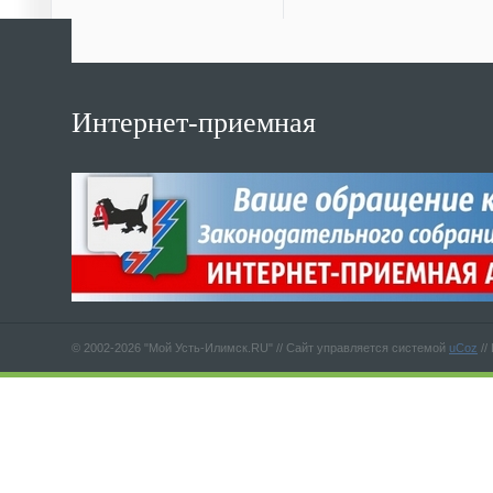
Интернет-приемная
© 2002-2026 "Мой Усть-Илимск.RU" //
Сайт управляется системой
uCoz
//