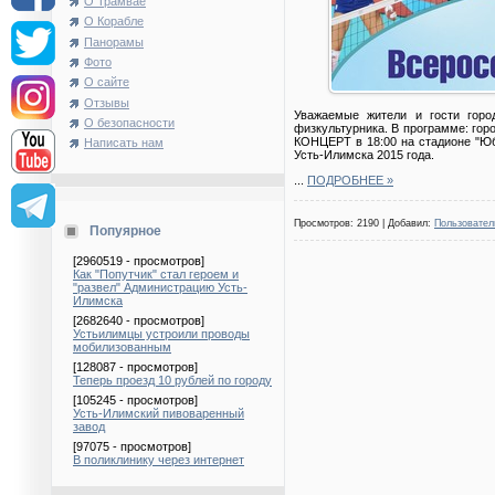
О Трамвае
О Корабле
Панорамы
Фото
О сайте
Отзывы
Уважаемые жители и гости горо
О безопасности
физкультурника. В программе: гор
КОНЦЕРТ в 18:00 на стадионе "Ю
Написать нам
Усть-Илимска 2015 года.
...
ПОДРОБНЕЕ »
Просмотров: 2190 | Добавил:
Пользовател
Попуярное
[2960519 - просмотров]
Как "Попутчик" стал героем и
"развел" Администрацию Усть-
Илимска
[2682640 - просмотров]
Устьилимцы устроили проводы
мобилизованным
[128087 - просмотров]
Теперь проезд 10 рублей по городу
[105245 - просмотров]
Усть-Илимский пивоваренный
завод
[97075 - просмотров]
В поликлинику через интернет