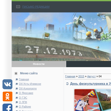
ПИСЬМО РЕДАКЦИИ
Новости
Меню сайта
Главная
»
2015
»
Август
»
04
Главная
День физкультурника в 
Об Усть-Илимске
Об Аэропорте
О Яросаме
О ГЭС
О ЛПК
О Районе