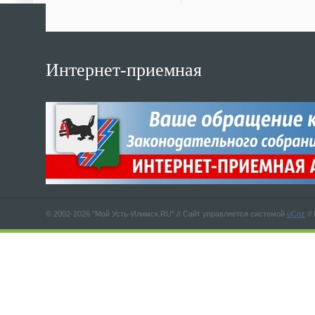
Интернет-приемная
© 2002-2026 "Мой Усть-Илимск.RU" //
Сайт управляется системой
uCoz
//