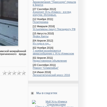
Авиакомпания "Трансаэро" пришла
в Братск
[27 Сентября 2012]
Аэропорт Усть-Илимск - взгляд
изнутри. Интервью.
[12 Ноября 2011]
Позитроника
[12 Февраля 2016]
Устьилимцы пишут Президенту РФ
[15 Августа 2010]
Яndex.Карты
[04 Апреля 2012]
Из года в год...
[02 Ноября 2016]
7 ноября возобновится
лимской межрайонной
авиасообщение с Усть-Илимском
причиненного вреда
[02 Апреля 2011]
Недостоверное объявление
[20 Сентября 2011]
Ремонт "Олимпийца"
[14 Июня 2016]
Легкоатлетический кросс 2016
Мы в соцсетях