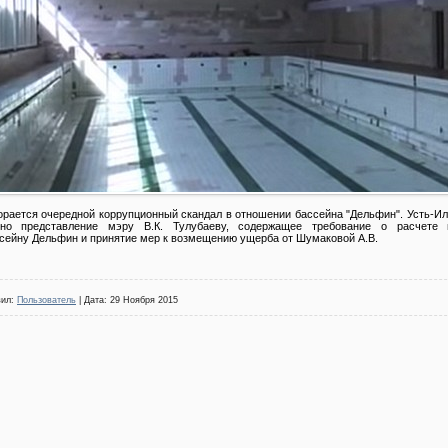
орается очередной коррупционный скандал в отношении бассейна "Дельфин". Усть-И
ено представление мэру В.К. Тулубаеву, содержащее требование о расчете 
сейну Дельфин и принятие мер к возмещению ущерба от Шумаковой А.В.
вил:
Пользователь
| Дата:
29 Ноября 2015