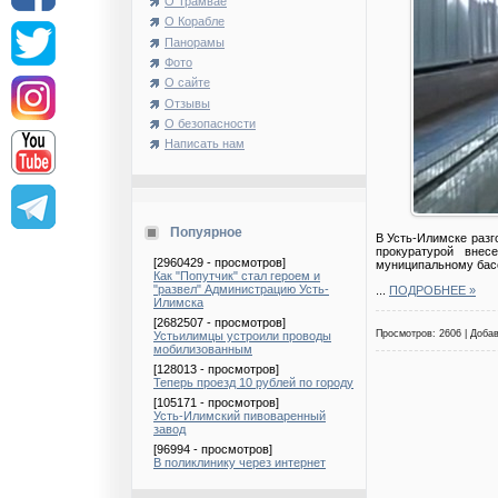
О Трамвае
О Корабле
Панорамы
Фото
О сайте
Отзывы
О безопасности
Написать нам
Попуярное
В Усть-Илимске разг
прокуратурой внес
[2960429 - просмотров]
муниципальному бас
Как "Попутчик" стал героем и
"развел" Администрацию Усть-
...
ПОДРОБНЕЕ »
Илимска
[2682507 - просмотров]
Просмотров: 2606 | Доба
Устьилимцы устроили проводы
мобилизованным
[128013 - просмотров]
Теперь проезд 10 рублей по городу
[105171 - просмотров]
Усть-Илимский пивоваренный
завод
[96994 - просмотров]
В поликлинику через интернет