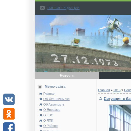
ПИСЬМО РЕДАКЦИИ
Новости
Меню сайта
Главная
»
2015
»
Ноя
Главная
Ситуация с б
Об Усть-Илимске
Об Аэропорте
О Яросаме
О ГЭС
О ЛПК
О Районе