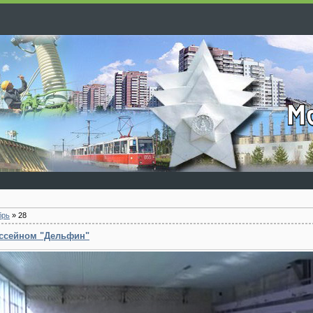
брь
»
28
ассейном "Дельфин"