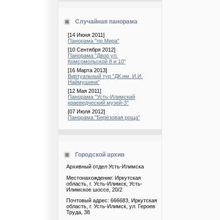
Случайная панорама
[14 Июня 2011]
Панорама "пр.Мира"
[10 Сентября 2012]
Панорама "Двор ул.
Комсомольской 8 и 10"
[16 Марта 2013]
Виртуальный тур "ДК им. И.И.
Наймушина"
[12 Мая 2011]
Панорама "Усть-Илимский
краеведческий музей-3"
[07 Июля 2012]
Панорама "Берёзовая роща"
Городской архив
Архивный отдел Усть-Илимска
Местонахождение: Иркутская
область, г. Усть-Илимск, Усть-
Илимское шоссе, 20/2
Почтовый адрес: 666683, Иркутская
область, г. Усть-Илимск, ул. Героев
Труда, 38