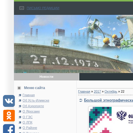
ПИСЬМО РЕДАКЦИИ
Новости
Меню сайта
Главная
»
2017
»
Октябрь
»
22
Главная
Большой этнографически
Об Усть-Илимске
Об Аэропорте
О Яросаме
О ГЭС
О ЛПК
О Районе