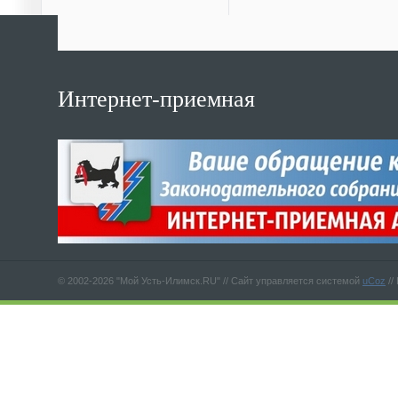
Интернет-приемная
© 2002-2026 "Мой Усть-Илимск.RU" //
Сайт управляется системой
uCoz
//