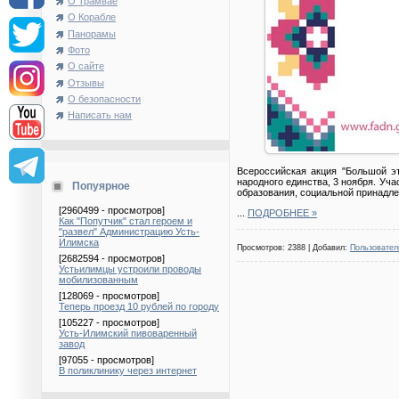
О Трамвае
О Корабле
Панорамы
Фото
О сайте
Отзывы
О безопасности
Написать нам
Всероссийская акция "Большой э
народного единства, 3 ноября. Уч
Попуярное
образования, социальной принадлеж
[2960499 - просмотров]
...
ПОДРОБНЕЕ »
Как "Попутчик" стал героем и
"развел" Администрацию Усть-
Илимска
Просмотров: 2388 | Добавил:
Пользовател
[2682594 - просмотров]
Устьилимцы устроили проводы
мобилизованным
[128069 - просмотров]
Теперь проезд 10 рублей по городу
[105227 - просмотров]
Усть-Илимский пивоваренный
завод
[97055 - просмотров]
В поликлинику через интернет