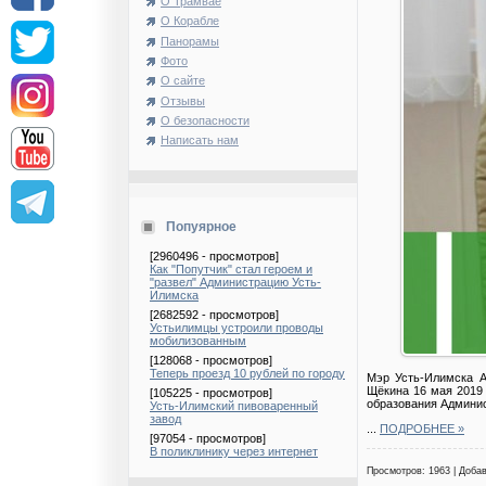
О Трамвае
О Корабле
Панорамы
Фото
О сайте
Отзывы
О безопасности
Написать нам
Попуярное
[2960496 - просмотров]
Как "Попутчик" стал героем и
"развел" Администрацию Усть-
Илимска
[2682592 - просмотров]
Устьилимцы устроили проводы
мобилизованным
[128068 - просмотров]
Теперь проезд 10 рублей по городу
Мэр Усть-Илимска 
Щёкина 16 мая 2019
[105225 - просмотров]
образования Админис
Усть-Илимский пивоваренный
завод
...
ПОДРОБНЕЕ »
[97054 - просмотров]
В поликлинику через интернет
Просмотров: 1963 | Доба