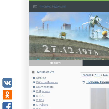
ПИСЬМО РЕДАКЦИИ
Новости
Меню сайта
Главная
»
2019
»
Май
Главная
Любовь Прони
Об Усть-Илимске
Об Аэропорте
О Яросаме
О ГЭС
О ЛПК
О Районе