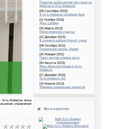
Развитие моногородов обсудили на
дебатах в Усть-Илимске
[09 Сентября 2015]
В Усть-Илимске ограбили банк
[11 Ноября 2016]
День Сибири
[25 Марта 2013]
Недостроенное счастье
[22 Декабря 2015]
В городе и районе бушует чума!
[08 Октября 2011]
Пионерский лагерь "Илим"
[25 Января 2011]
Пикет против отмены льгот
[04 Августа 2015]
День физкультурника в Усть-
Илимске
[27 Декабря 2016]
Усть-Илимску 43!
[18 Апреля 2013]
Ярмарка социальных проектов
 Усть-Илимска Анна
альником управления
Мы в соцсетях