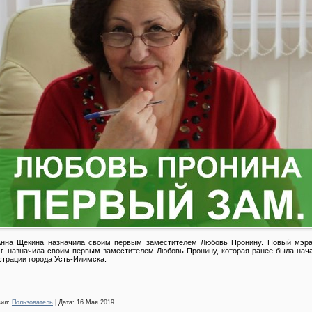
Анна Щёкина назначила своим первым заместителем Любовь Пронину. Новый мэра
 г. назначила своим первым заместителем Любовь Пронину, которая ранее была нач
трации города Усть-Илимска.
вил:
Пользователь
| Дата:
16 Мая 2019