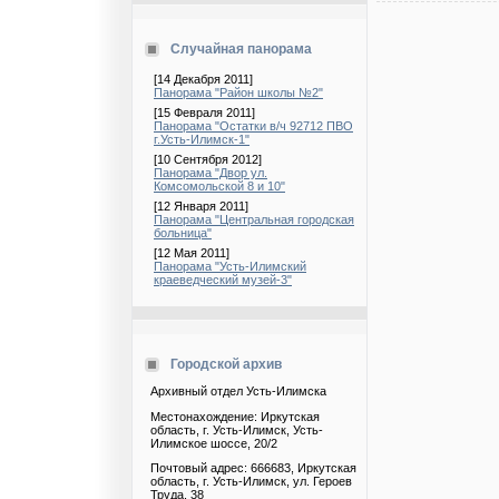
Случайная панорама
[14 Декабря 2011]
Панорама "Район школы №2"
[15 Февраля 2011]
Панорама "Остатки в/ч 92712 ПВО
г.Усть-Илимск-1"
[10 Сентября 2012]
Панорама "Двор ул.
Комсомольской 8 и 10"
[12 Января 2011]
Панорама "Центральная городская
больница"
[12 Мая 2011]
Панорама "Усть-Илимский
краеведческий музей-3"
Городской архив
Архивный отдел Усть-Илимска
Местонахождение: Иркутская
область, г. Усть-Илимск, Усть-
Илимское шоссе, 20/2
Почтовый адрес: 666683, Иркутская
область, г. Усть-Илимск, ул. Героев
Труда, 38