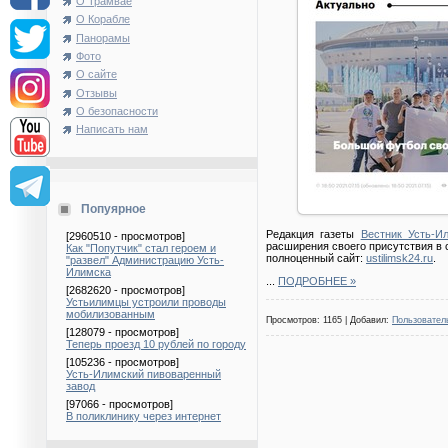
О Трамвае
О Корабле
Панорамы
Фото
О сайте
Отзывы
О безопасности
Написать нам
Попуярное
Редакция газеты
Вестник Усть-И
[2960510 - просмотров]
расширения своего присутствия в 
Как "Попутчик" стал героем и
полноценный сайт:
ustilimsk24.ru
.
"развел" Администрацию Усть-
Илимска
...
ПОДРОБНЕЕ »
[2682620 - просмотров]
Устьилимцы устроили проводы
мобилизованным
Просмотров: 1165 | Добавил:
Пользовател
[128079 - просмотров]
Теперь проезд 10 рублей по городу
[105236 - просмотров]
Усть-Илимский пивоваренный
завод
[97066 - просмотров]
В поликлинику через интернет