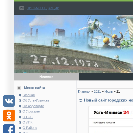
ПИСЬМО РЕДАКЦИИ
Новости
Меню сайта
Главная
»
2021
»
Июль
»
21
Главная
Новый сайт городских н
Об Усть-Илимске
Об Аэропорте
О Яросаме
О ГЭС
О ЛПК
О Районе