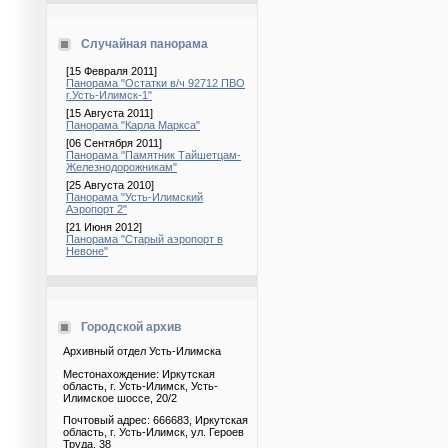
Случайная панорама
[15 Февраля 2011]
Панорама "Остатки в/ч 92712 ПВО
г.Усть-Илимск-1"
[15 Августа 2011]
Панорама "Карла Маркса"
[06 Сентября 2011]
Панорама "Памятник Тайшетцам-
Железнодорожникам"
[25 Августа 2010]
Панорама "Усть-Илимский
Аэропорт 2"
[21 Июня 2012]
Панорама "Старый аэропорт в
Невоне"
Городской архив
Архивный отдел Усть-Илимска
Местонахождение: Иркутская
область, г. Усть-Илимск, Усть-
Илимское шоссе, 20/2
Почтовый адрес: 666683, Иркутская
область, г. Усть-Илимск, ул. Героев
Труда, 38