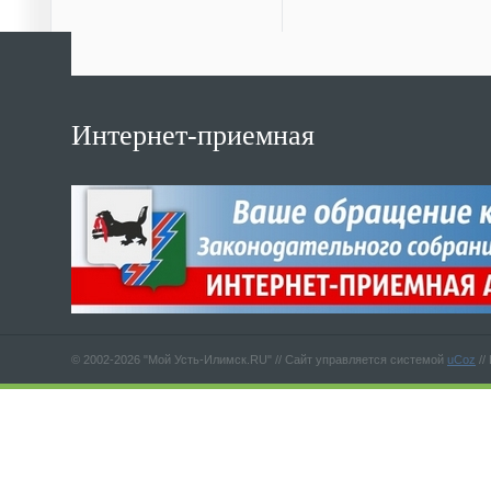
Интернет-приемная
© 2002-2026 "Мой Усть-Илимск.RU" //
Сайт управляется системой
uCoz
//