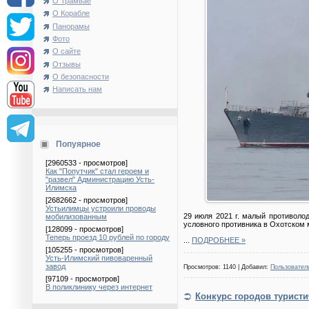
О Трамвае
О Корабле
Панорамы
Фото
О сайте
Отзывы
О безопасности
Написать нам
Попуярное
[2960533 - просмотров]
Как "Попутчик" стал героем и
"развел" Администрацию Усть-
Илимска
[2682662 - просмотров]
Устьилимцы устроили проводы
29 июля 2021 г. малый противоло
мобилизованным
условного противника в Охотском 
[128099 - просмотров]
Теперь проезд 10 рублей по городу
...
ПОДРОБНЕЕ »
[105255 - просмотров]
Усть-Илимский пивоваренный
завод
Просмотров: 1140 | Добавил:
Пользовател
[97109 - просмотров]
В поликлинику через интернет
Конкурс городов туристи