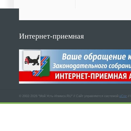
Интернет-приемная
© 2002-2026 "Мой Усть-Илимск.RU" //
Сайт управляется системой
uCoz
//