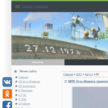
ПИСЬМО РЕДАКЦИИ
Новости
Меню сайта
Главная
»
2021
»
Август
»
01
Главная
МПК Усть-Илимск принял
Об Усть-Илимске
Об Аэропорте
О Яросаме
О ГЭС
О ЛПК
О Районе