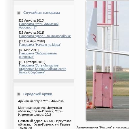
Случайная панорама
[25 Августа 2010]
Панорама "Усть-Илимский
Аэропорт 2"
[15 Августа 2011]
Панорама "Двор 1-го микрорайона"
[11 Октября 2010]
Панорама "Начало пр.Мира"
[30 Мая 2011]
Панорама "Заброшенные
очистные"
[19 Октября 2010]
Панорама "Усть-Илимское
отделение №7966 Байкальского
банка Сбербанка"
Городской архив
Архивный отдел Усть-Илимска
Местонахождение: Иркутская
область, г. Усть-Илимск, Усть-
Илимское шоссе, 20/2
Почтовый адрес: 666683, Иркутская
область, г. Усть-Илимск, ул. Героев
Авиакомпания "Россия" в настоящ
Труда, 38