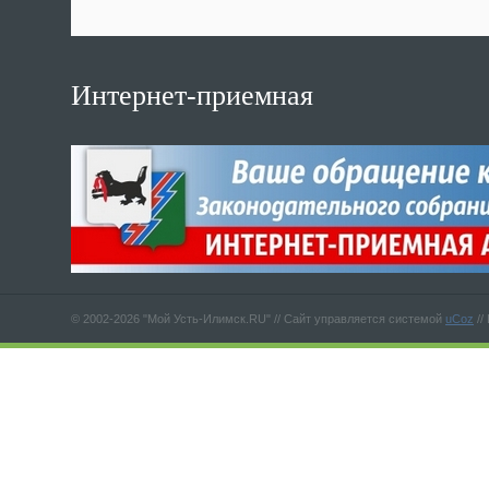
Интернет-приемная
© 2002-2026 "Мой Усть-Илимск.RU" //
Сайт управляется системой
uCoz
//