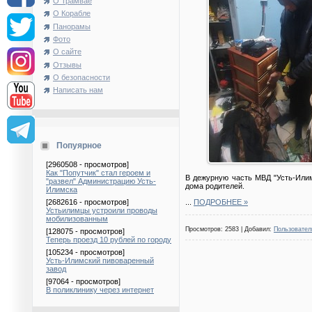
О Трамвае
О Корабле
Панорамы
Фото
О сайте
Отзывы
О безопасности
Написать нам
Попуярное
[2960508 - просмотров]
Как "Попутчик" стал героем и
В дежурную часть МВД "Усть-Илим
"развел" Администрацию Усть-
дома родителей.
Илимска
...
ПОДРОБНЕЕ »
[2682616 - просмотров]
Устьилимцы устроили проводы
мобилизованным
Просмотров: 2583 | Добавил:
Пользовател
[128075 - просмотров]
Теперь проезд 10 рублей по городу
[105234 - просмотров]
Усть-Илимский пивоваренный
завод
[97064 - просмотров]
В поликлинику через интернет