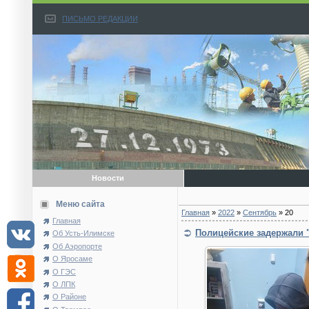
ПИСЬМО РЕДАКЦИИ
Новости
Меню сайта
Главная
»
2022
»
Сентябрь
»
20
Главная
Полицейские задержали 
Об Усть-Илимске
Об Аэропорте
О Яросаме
О ГЭС
О ЛПК
О Районе