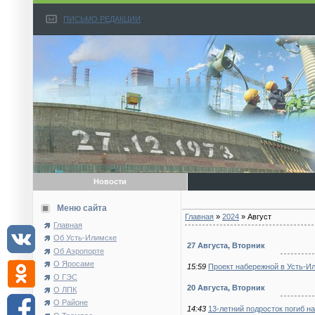
ПИСЬМО РЕДАКЦИИ
Новости
Меню сайта
Главная
»
2024
»
Август
Главная
Об Усть-Илимске
27 Августа, Вторник
Об Аэропорте
О Яросаме
15:59
Проект набережной в Усть-Ил
О ГЭС
20 Августа, Вторник
О ЛПК
О Районе
14:43
13-летний подросток погиб н