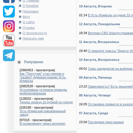
О Трамвае
О Корабле
19 Августа, Вторник
Панорамы
01:14
В Усть-Илимске осудили 33-л
Фото
О сайте
12 Августа, Понедельник
Отзывы
18:34
Ветеран СВО благоустраива
О безопасности
Написать нам
11 Августа, Воскресенье
16:40
О ремонте трассы "Братск-Ус
10 Августа, Воскресенье
Попуярное
04:01
Семь кандидатов на выборах 
[2960453 - просмотров]
Как "Попутчик" стал героем и
"развел" Администрацию Усть-
09 Августа, Пятница
Илимска
[2682528 - просмотров]
13:10
Зависимость? Есть решение!
Устьилимцы устроили проводы
мобилизованным
08 Августа, Четверг
[128032 - просмотров]
Теперь проезд 10 рублей по городу
16:05
Остановка появится в аэроп
[105190 - просмотров]
Усть-Илимский пивоваренный
07 Августа, Среда
завод
[97018 - просмотров]
15:04
Последнее пристанище
В поликлинику через интернет