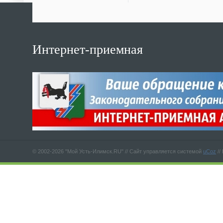
Интернет-приемная
© 2002-2026 "Мой Усть-Илимск.RU" //
Сайт управляется системой
uCoz
//