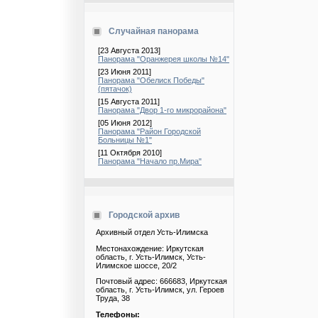
Случайная панорама
[23 Августа 2013]
Панорама "Оранжерея школы №14"
[23 Июня 2011]
Панорама "Обелиск Победы"
(пятачок)
[15 Августа 2011]
Панорама "Двор 1-го микрорайона"
[05 Июня 2012]
Панорама "Район Городской
Больницы №1"
[11 Октября 2010]
Панорама "Начало пр.Мира"
Городской архив
Архивный отдел Усть-Илимска
Местонахождение: Иркутская
область, г. Усть-Илимск, Усть-
Илимское шоссе, 20/2
Почтовый адрес: 666683, Иркутская
область, г. Усть-Илимск, ул. Героев
Труда, 38
Телефоны: