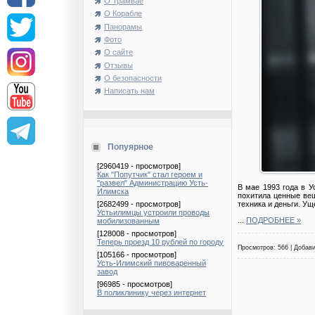
О Трамвае
О Корабле
Панорамы
Фото
О сайте
Отзывы
О безопасности
Написать нам
Попуярное
[2960419 - просмотров]
Как "Попутчик" стал героем и
"развел" Администрацию Усть-
В мае 1993 года в У
Илимска
похитила ценные вещ
техника и деньги. Ущ
[2682499 - просмотров]
Устьилимцы устроили проводы
...
ПОДРОБНЕЕ »
мобилизованным
[128008 - просмотров]
Теперь проезд 10 рублей по городу
Просмотров: 566 | Добав
[105166 - просмотров]
Усть-Илимский пивоваренный
завод
[96985 - просмотров]
В поликлинику через интернет