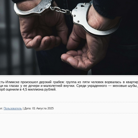
сть-Илимске произошел дерзкий грабеж: группа из пяти человек ворвалась в кварти
и на глазах у ее дочери и малолетней внучки. Среди украденного — меховые шубы,
ерб оценили в 4,5 миллиона рублей.
ил:
Пользователь
| Дата:
01 Августа 2025