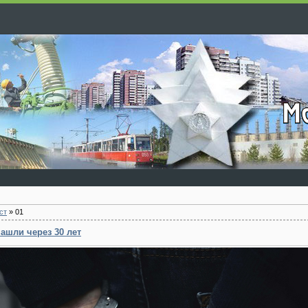
ст
»
01
ашли через 30 лет