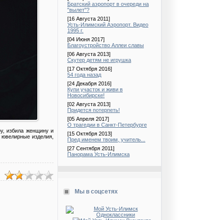
Братский аэропорт в очереди на
"вылет"?
[16 Августа 2011]
Усть-Илимский Аэропорт. Видео
1995 г.
[04 Июня 2017]
Благоустройство Аллеи славы
[06 Августа 2013]
Скутер детям не игрушка
[17 Октября 2016]
54 года назад
[24 Декабря 2016]
Купи участок и живи в
Новосибирске!
[02 Августа 2013]
Придется потерпеть!
[05 Апреля 2017]
О трагедии в Санкт-Петербурге
ру, избила женщину и
[15 Октября 2013]
 ювелирные изделия,
Пред именем твоим, учитель...
[27 Сентября 2011]
Панорама Усть-Илимска
Мы в соцсетях