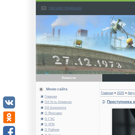
ПИСЬМО РЕДАКЦИИ
Новости
Меню сайта
Главная
»
2025
»
Авгу
Главная
Преступника н
Об Усть-Илимске
Об Аэропорте
О Яросаме
О ГЭС
О ЛПК
О Районе