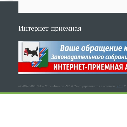
Интернет-приемная
© 2002-2026 "Мой Усть-Илимск.RU" //
Сайт управляется системой
uCoz
//