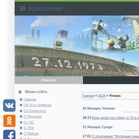
ПИСЬМО РЕДАКЦИИ
Новости
Меню сайта
Главная
»
2026
»
Январь
Главная
Об Усть-Илимске
29 Января, Четверг
Об Аэропорте
О Яросаме
18:13
Волк напал на собаку в Усть
О ГЭС
21 Января, Среда
О ЛПК
О Районе
17:01
О программе "Молодым семь