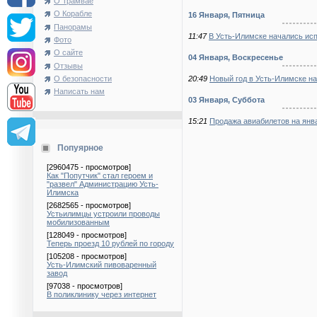
О Трамвае
О Корабле
16 Января, Пятница
Панорамы
11:47
В Усть-Илимске начались исп
Фото
О сайте
04 Января, Воскресенье
Отзывы
20:49
Новый год в Усть-Илимске на
О безопасности
Написать нам
03 Января, Суббота
15:21
Продажа авиабилетов на янва
Попуярное
[2960475 - просмотров]
Как "Попутчик" стал героем и
"развел" Администрацию Усть-
Илимска
[2682565 - просмотров]
Устьилимцы устроили проводы
мобилизованным
[128049 - просмотров]
Теперь проезд 10 рублей по городу
[105208 - просмотров]
Усть-Илимский пивоваренный
завод
[97038 - просмотров]
В поликлинику через интернет