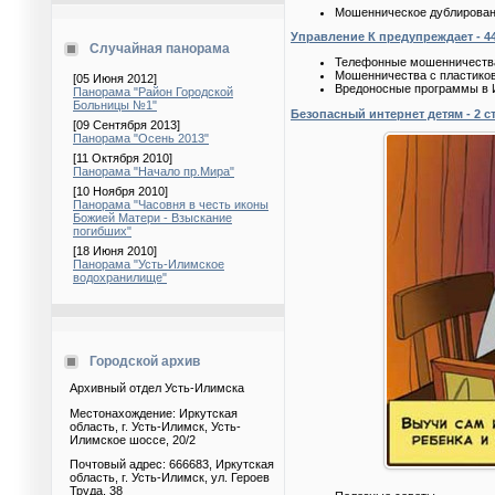
Мошенническое дублирован
Управление К предупреждает - 44
Случайная панорама
Телефонные мошенничеств
Мошенничества с пластико
[05 Июня 2012]
Вредоносные программы в 
Панорама "Район Городской
Больницы №1"
Безопасный интернет детям - 2 ст
[09 Сентября 2013]
Панорама "Осень 2013"
[11 Октября 2010]
Панорама "Начало пр.Мира"
[10 Ноября 2010]
Панорама "Часовня в честь иконы
Божией Матери - Взыскание
погибших"
[18 Июня 2010]
Панорама "Усть-Илимское
водохранилище"
Городской архив
Архивный отдел Усть-Илимска
Местонахождение: Иркутская
область, г. Усть-Илимск, Усть-
Илимское шоссе, 20/2
Почтовый адрес: 666683, Иркутская
область, г. Усть-Илимск, ул. Героев
Труда, 38