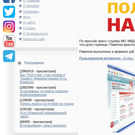
О Трамвае
О Корабле
Панорамы
Фото
О сайте
Отзывы
О безопасности
Написать нам
По просьбе пресс-службы МО МВД Р
эти цели странице. Памятки красоч
Памятки выполнены в формате pdf, 
Пользователя интернета - 2 стр.:
Попуярное
[2960419 - просмотров]
Как "Попутчик" стал героем и
"развел" Администрацию Усть-
Илимска
[2682499 - просмотров]
Устьилимцы устроили проводы
мобилизованным
[128008 - просмотров]
Теперь проезд 10 рублей по городу
[105166 - просмотров]
Усть-Илимский пивоваренный
завод
[96985 - просмотров]
В поликлинику через интернет