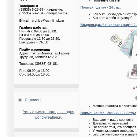
Полезные советы.
Телефоны:
Полиция детям - 24 стр.:
(39535) 5-28-57 - начальник.
(39535) 5-42-64 - специалисты.
Как быть, если дома нет вз
Как вести себя на улице?
E-mail:
archive@ust-ilimsk.ru
Владельцам банковских карт - 2 с
График работы:
Пн - Чт с 09:00 до 18:00.
Пт с 09:00 до 13:00.
Перерыв с 12:30 до 13:30.
Выходные - Сб, Вс.
Приём населения:
Адрес: г.Усть-Илимск, ул.Героев
Труда 38, кабинет №208.
Телефон: (39535) 98-181.
Пн с 09:00 до 13:00.
Ср с 14:00 до 18:00.
Сервисы
Мошенничества с пластико
Усть-Илимск - погода сегодня
Внимание! Мошенники! - 12 стр.:
world-weather.ru
Ваш дом – ваша крепость!
Доверяй, но проверяй!
Не верьте тем, кто обещает 
У меня зазвонил телефон.
Бесплатный сыр – в мышел