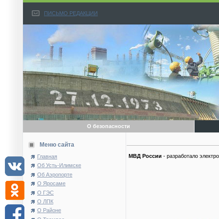
ПИСЬМО РЕДАКЦИИ
О безопасности
Меню сайта
МВД России
- разработало электр
Главная
Об Усть-Илимске
Об Аэропорте
О Яросаме
О ГЭС
О ЛПК
О Районе