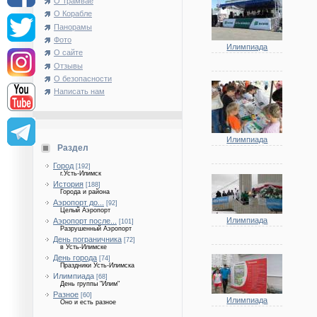
О Трамвае
О Корабле
Панорамы
Фото
Илимпиада
О сайте
Отзывы
О безопасности
Написать нам
Илимпиада
Раздел
Город
[192]
г.Усть-Илимск
История
[188]
Города и района
Аэропорт до...
[92]
Целый Аэропорт
Илимпиада
Аэропорт после...
[101]
Разрушенный Аэропорт
День пограничника
[72]
в Усть-Илимске
День города
[74]
Праздники Усть-Илимска
Илимпиада
[68]
День группы "Илим"
Разное
[60]
Илимпиада
Оно и есть разное