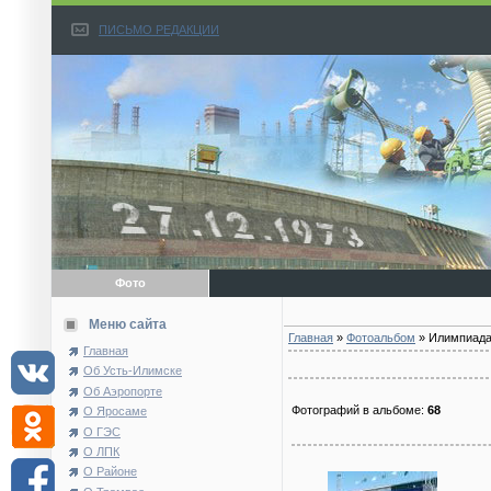
ПИСЬМО РЕДАКЦИИ
Фото
Меню сайта
Главная
»
Фотоальбом
» Илимпиад
Главная
Об Усть-Илимске
Об Аэропорте
Фотографий в альбоме
:
68
О Яросаме
О ГЭС
О ЛПК
О Районе