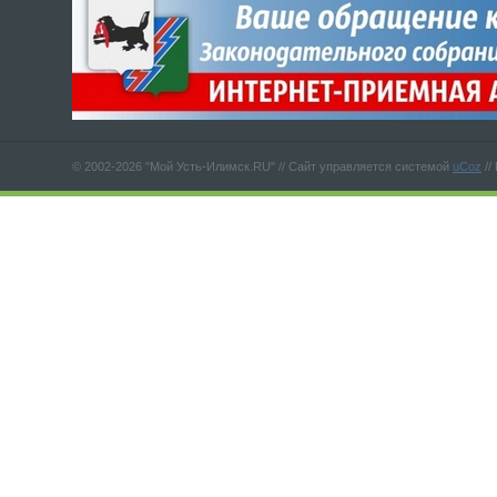
© 2002-2026 "Мой Усть-Илимск.RU" //
Сайт управляется системой
uCoz
//