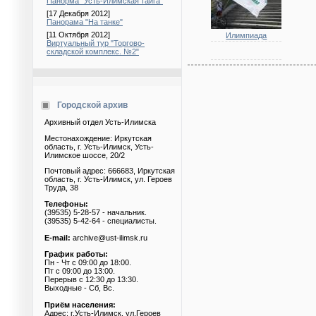
Панорма "Усть-Илимская тайга"
[17 Декабря 2012]
Панорама "На танке"
[11 Октября 2012]
Илимпиада
Виртуальный тур "Торгово-
складской комплекс. №2"
Городской архив
Архивный отдел Усть-Илимска
Местонахождение: Иркутская
область, г. Усть-Илимск, Усть-
Илимское шоссе, 20/2
Почтовый адрес: 666683, Иркутская
область, г. Усть-Илимск, ул. Героев
Труда, 38
Телефоны:
(39535) 5-28-57 - начальник.
(39535) 5-42-64 - специалисты.
E-mail:
archive@ust-ilimsk.ru
График работы:
Пн - Чт с 09:00 до 18:00.
Пт с 09:00 до 13:00.
Перерыв с 12:30 до 13:30.
Выходные - Сб, Вс.
Приём населения:
Адрес: г.Усть-Илимск, ул.Героев