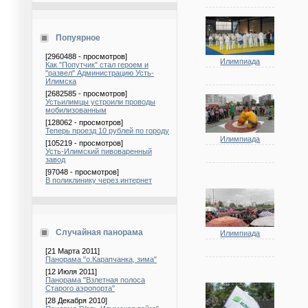
Попуярное
[2960488 - просмотров]
Илимпиада
Как "Попутчик" стал героем и
"развел" Администрацию Усть-
Илимска
[2682585 - просмотров]
Устьилимцы устроили проводы
мобилизованным
[128062 - просмотров]
Теперь проезд 10 рублей по городу
Илимпиада
[105219 - просмотров]
Усть-Илимский пивоваренный
завод
[97048 - просмотров]
В поликлинику через интернет
Случайная панорама
Илимпиада
[21 Марта 2011]
Панорама "о.Карапчанка, зима"
[12 Июля 2011]
Панорама "Взлетная полоса
Старого аэропорта"
[28 Декабря 2010]