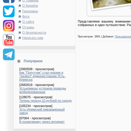
О Трамвае
О Корабле
Панорамы
Фото
Представляем вашему вниманию
О сайте
собранных в одно путешествие. Ра
Отзывы
О безопасности
Просмотров: 3691 | Добавил:
Пользовател
Написать нам
Попуярное
[2960508 - просмотров]
Как "Попутчик" стал героем и
"развел" Администрацию Усть-
Илимска
[2682616 - просмотров]
Устьилимцы устроили проводы
мобилизованным
[128075 - просмотров]
Теперь проезд 10 рублей по городу
[105234 - просмотров]
Усть-Илимский пивоваренный
завод
[97064 - просмотров]
В поликлинику через интернет