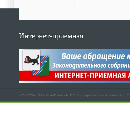
Интернет-приемная
© 2002-2026 "Мой Усть-Илимск.RU" //
Сайт управляется системой
uCoz
//