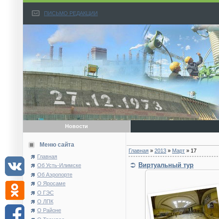
ПИСЬМО РЕДАКЦИИ
Новости
Меню сайта
Главная
»
2013
»
Март
»
17
Главная
Виртуальный тур
Об Усть-Илимске
Об Аэропорте
О Яросаме
О ГЭС
О ЛПК
О Районе