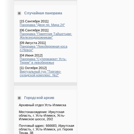
Случайная панорама
[15 Сентября 2011]
Панорама "Двор пр. Мира 24"
[06 Сентября 2011]
Панорама "Памятник Тайшетцам-
Железнодорожникам"
[09 Августа 2011]
Панорама "Левобережная коса
п.Невон"
[04 Июня 2012]
Панорама "Супермаркет Усть-
Терем" в левобережье
[11 Октября 2012]
Виртуальный тур "Торгово-
складской комплекс. №2"
Городской архив
Архивный отдел Усть-Илимска
Местонахождение: Иркутская
область, г. Усть-Илимск, Усть-
Илимское шоссе, 20/2
Почтовый адрес: 666683, Иркутская
область, г. Усть-Илимск, ул. Героев
Труда, 38