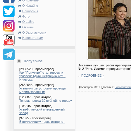
О Трамвае
О Корабле
Панорамы
Фото
О сайте
Отзывы
О безопасности
Написать нам
Попуярное
Выставка лучших работ преподава
№ 2 "Усть-Илимск-город мастеров"
[2960520 - просмотров]
Как "Попутчик" стал героем и
...
ПОДРОБНЕЕ »
"развел" Администрацию Усть-
Илимска
[2682643 - просмотров]
Просмотров: 3611 | Добавил:
Пользовател
Устьилимцы устроили проводы
мобилизованным
[128087 - просмотров]
Теперь проезд 10 рублей по городу
[105245 - просмотров]
Усть-Илимский пивоваренный
завод
[97075 - просмотров]
В поликлинику через интернет