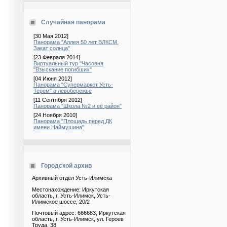
Случайная панорама
[30 Мая 2012]
Панорама "Аллея 50 лет ВЛКСМ.
Закат солнца"
[23 Февраля 2014]
Виртуальный тур "Часовня
"Взыскание погибших"
[04 Июня 2012]
Панорама "Супермаркет Усть-
Терем" в левобережье
[11 Сентября 2012]
Панорама "Школа №2 и её район"
[24 Ноября 2010]
Панорама "Площадь перед ДК
имени Наймушина"
Городской архив
Архивный отдел Усть-Илимска
Местонахождение: Иркутская
область, г. Усть-Илимск, Усть-
Илимское шоссе, 20/2
Почтовый адрес: 666683, Иркутская
область, г. Усть-Илимск, ул. Героев
Труда, 38