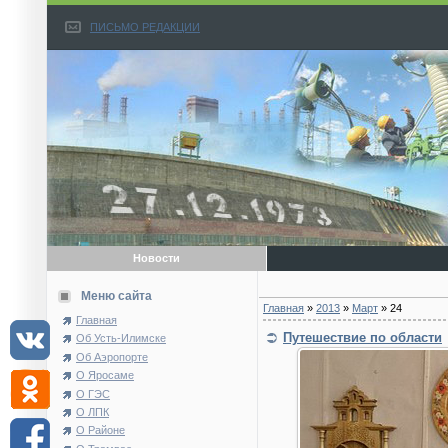
ПИСЬМО РЕДАКЦИИ
Новости
Меню сайта
Главная
»
2013
»
Март
»
24
Главная
Путешествие по области
Об Усть-Илимске
Об Аэропорте
О Яросаме
О ГЭС
О ЛПК
О Районе