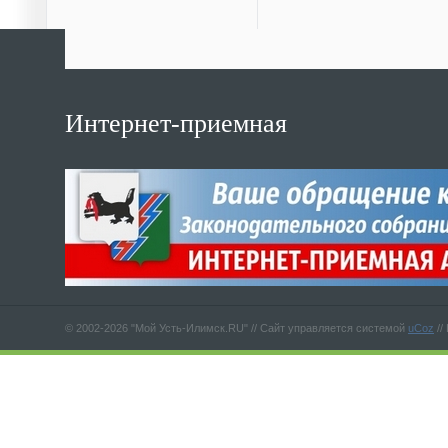
Интернет-приемная
© 2002-2026 "Мой Усть-Илимск.RU" //
Сайт управляется системой
uCoz
//