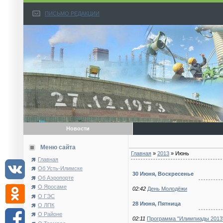
ПИСЬМО РЕДАКЦИИ
Новости
Меню сайта
Главная
»
2013
»
Июнь
Главная
Об Усть-Илимске
30 Июня, Воскресенье
Об Аэропорте
О Яросаме
02:42
День Молодёжи
О ГЭС
28 Июня, Пятница
О ЛПК
О Районе
02:11
Программа "Илимпиады 2013