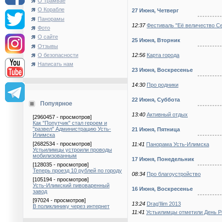
О Трамвае
О Корабле
27 Июня, Четверг
Панорамы
12:37
Фестиваль "Её величество С
Фото
О сайте
25 Июня, Вторник
Отзывы
12:56
Карта города
О безопасности
Написать нам
23 Июня, Воскресенье
14:30
Про родники
22 Июня, Суббота
Попуярное
13:40
Активный отдых
[2960457 - просмотров]
Как "Попутчик" стал героем и
"развел" Администрацию Усть-
21 Июня, Пятница
Илимска
[2682534 - просмотров]
11:41
Панорама Усть-Илимска
Устьилимцы устроили проводы
мобилизованным
17 Июня, Понедельник
[128035 - просмотров]
Теперь проезд 10 рублей по городу
08:34
Про благоустройство
[105194 - просмотров]
Усть-Илимский пивоваренный
16 Июня, Воскресенье
завод
[97024 - просмотров]
13:24
Drag'Ilim 2013
В поликлинику через интернет
11:41
Устьилимцы отметили День Р