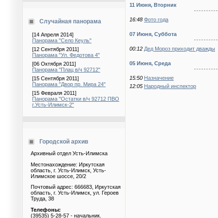
11 Июня, Вторник
16:48
Фото года
Случайная панорама
07 Июня, Суббота
[14 Апреля 2014]
Панорама "Село Кеуль"
00:12
Дед Мороз приходит дважды
[12 Сентября 2011]
Панорама "Ул. Федотова 4"
05 Июня, Среда
[06 Октября 2011]
Панорама "Плац в/ч 92712"
15:50
Назначение
[15 Сентября 2011]
Панорама "Двор пр. Мира 24"
12:05
Народный инспектор
[15 Февраля 2011]
Панорама "Остатки в/ч 92712 ПВО
г.Усть-Илимск-2"
Городской архив
Архивный отдел Усть-Илимска
Местонахождение: Иркутская
область, г. Усть-Илимск, Усть-
Илимское шоссе, 20/2
Почтовый адрес: 666683, Иркутская
область, г. Усть-Илимск, ул. Героев
Труда, 38
Телефоны:
(39535) 5-28-57 - начальник.