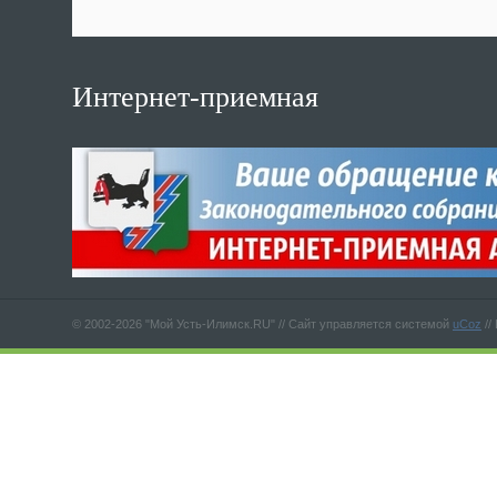
Интернет-приемная
© 2002-2026 "Мой Усть-Илимск.RU" //
Сайт управляется системой
uCoz
//