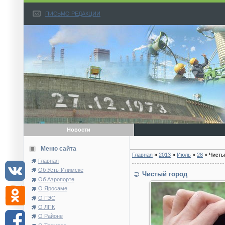
ПИСЬМО РЕДАКЦИИ
Новости
Меню сайта
Главная
»
2013
»
Июль
»
28
» Чисты
Главная
Об Усть-Илимске
Чистый город
Об Аэропорте
О Яросаме
О ГЭС
О ЛПК
О Районе