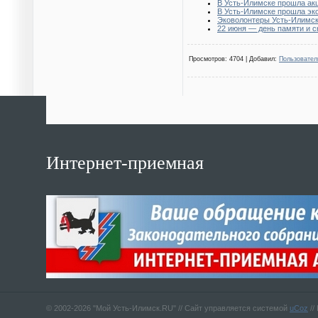
В Усть-Илимске прошла акц
В Усть-Илимске прошла эко
Эковолонтеры Усть-Илимск
22 июня — день памяти и с
Просмотров
: 4704 |
Добавил
:
Пользовател
Интернет-приемная
© 2002-2026 "Мой Усть-Илимск.RU" //
Сайт управляется системой
uCoz
//