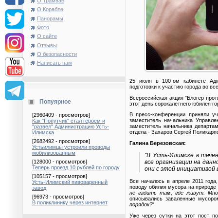
О Трамвае
О Корабле
Панорамы
Фото
О сайте
Отзывы
О безопасности
Написать нам
25 июля в 100-ом кабинете Адм
подготовки к участию города во вс
Всероссийская акция "Блогер прот
Попуярное
этот день сорокалетнего юбилея го
В пресс-конференции приняли уч
[2960409 - просмотров]
заместитель начальника Управле
Как "Попутчик" стал героем и
заместитель начальника департам
"развел" Администрацию Усть-
отдела - Захаров Сергей Поликарп
Илимска
[2682492 - просмотров]
Галина Березовская:
Устьилимцы устроили проводы
мобилизованным
"В Усть-Илимске в тече
все организации на дан
[128000 - просмотров]
Теперь проезд 10 рублей по городу
они с этой инициативой 
[105157 - просмотров]
Все началось в апреле 2011 года
Усть-Илимский пивоваренный
поводу обилия мусора на природе и
завод
не гадить там, где живут. Мно
[96973 - просмотров]
описывались заваленные мусоро
В поликлинику через интернет
порядок?
".
Уже через сутки на этот пост п