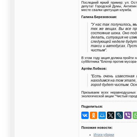
Последний яркий пример: ул. Ост
депутат Городской Думы, Антипин
месте свалки цветущая клумба.
Галина Березовская:
"У нас так получилось, м
тех же вещах. Вы все п
состояние шока. Оно под
делать, ситуация не изме
следующей неделе будут
такси и автобусах. Пуст
чистым".
В этом году акция должна пройти 
субботника "Блогер против мусора-
Артём Лобков:
"Есть очень известная
находимся на том этапе,
город будет чистым. Осн
Призываем всех неравнодушных л
экологической акции "Чистый город
Поделиться:
Похожие новости:
Итоги уборки