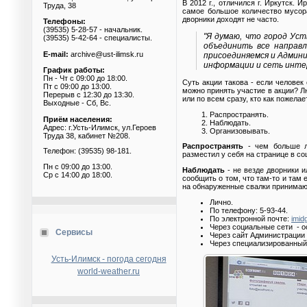
В 2012 г., отличился г. Иркутск.
Труда, 38
самое большое количество мусора
дворники доходят не часто.
Телефоны:
(39535) 5-28-57 - начальник.
"Я думаю, что город Ус
(39535) 5-42-64 - специалисты.
объединить все направл
E-mail:
archive@ust-ilimsk.ru
присоединяемся и Админи
информации и сеть инте
График работы:
Пн - Чт с 09:00 до 18:00.
Суть акции такова - если человек
Пт с 09:00 до 13:00.
можно принять участие в акции? Л
Перерыв с 12:30 до 13:30.
или по всем сразу, кто как пожелае
Выходные - Сб, Вс.
Распространять.
Приём населения:
Наблюдать.
Адрес: г.Усть-Илимск, ул.Героев
Организовывать.
Труда 38, кабинет №208.
Распространять
- чем больше лю
Телефон: (39535) 98-181.
разместил у себя на странице в соц
Пн с 09:00 до 13:00.
Наблюдать
- не везде дворники 
Ср с 14:00 до 18:00.
сообщить о том, что там-то и там
на обнаруженные свалки принимаю
Лично.
По телефону: 5-93-44.
По электронной почте:
imid
Через социальные сети - о
Сервисы
Через сайт Администрации г
Через специализированный
Усть-Илимск - погода сегодня
world-weather.ru