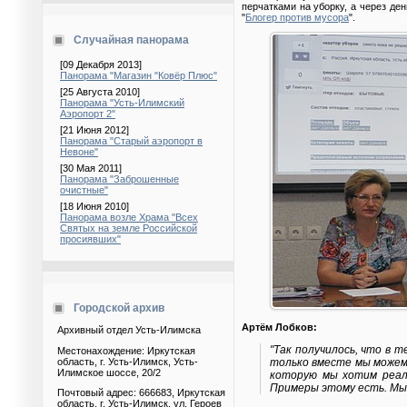
перчатками на уборку, а через д
"
Блогер против мусора
".
Случайная панорама
[09 Декабря 2013]
Панорама "Магазин "Ковёр Плюс"
[25 Августа 2010]
Панорама "Усть-Илимский
Аэропорт 2"
[21 Июня 2012]
Панорама "Старый аэропорт в
Невоне"
[30 Мая 2011]
Панорама "Заброшенные
очистные"
[18 Июня 2010]
Панорама возле Храма "Всех
Святых на земле Российской
просиявших"
Городской архив
Артём Лобков:
Архивный отдел Усть-Илимска
"Так получилось, что в т
Местонахождение: Иркутская
область, г. Усть-Илимск, Усть-
только вместе мы можем 
Илимское шоссе, 20/2
которую мы хотим реали
Примеры этому есть. Мы
Почтовый адрес: 666683, Иркутская
область, г. Усть-Илимск, ул. Героев