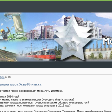
брь
»
18
енция мэра Усть-Илимска
состоится пресс-конференция мэра Усть-Илимска.
ится 2014 год?
я можно назвать знаковыми для будущего Усть-Илимска?
развития города появились трудности и каким образом они решаются?
азателями и перспективами город вступает в 2015 год?
просы ответит мэр города Владимир Сергеевич Ташкинов. Пресс-конференция будет