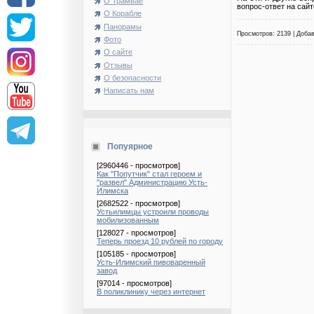
О Трамвае
вопрос-ответ на сай
О Корабле
Панорамы
Просмотров: 2139 | Доба
Фото
О сайте
Отзывы
О безопасности
Написать нам
Попуярное
[2960446 - просмотров]
Как "Попутчик" стал героем и
"развел" Администрацию Усть-
Илимска
[2682522 - просмотров]
Устьилимцы устроили проводы
мобилизованным
[128027 - просмотров]
Теперь проезд 10 рублей по городу
[105185 - просмотров]
Усть-Илимский пивоваренный
завод
[97014 - просмотров]
В поликлинику через интернет