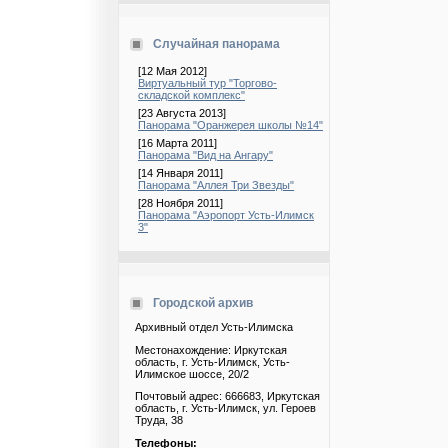
Случайная панорама
[12 Мая 2012]
Виртуальный тур "Торгово-
складской комплекс"
[23 Августа 2013]
Панорама "Оранжерея школы №14"
[16 Марта 2011]
Панорама "Вид на Ангару"
[14 Января 2011]
Панорама "Аллея Три Звезды"
[28 Ноября 2011]
Панорама "Аэропорт Усть-Илимск
3"
Городской архив
Архивный отдел Усть-Илимска
Местонахождение: Иркутская
область, г. Усть-Илимск, Усть-
Илимское шоссе, 20/2
Почтовый адрес: 666683, Иркутская
область, г. Усть-Илимск, ул. Героев
Труда, 38
Телефоны: