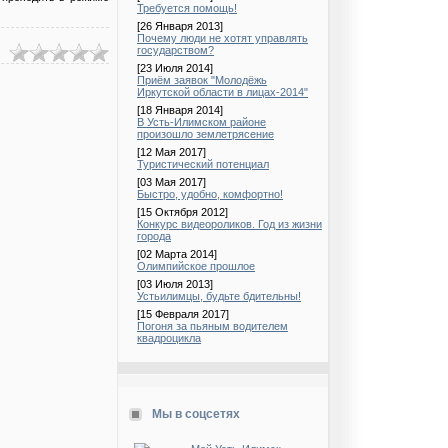
Требуется помощь!
[26 Января 2013]
Почему люди не хотят управлять
государством?
[23 Июля 2014]
Приём заявок "Молодёжь
Иркутской области в лицах-2014"
[18 Января 2014]
В Усть-Илимском районе
произошло землетрясение
[12 Мая 2017]
Туристический потенциал
[03 Мая 2017]
Быстро, удобно, комфортно!
[15 Октября 2012]
Конкурс видеороликов. Год из жизни
города
[02 Марта 2014]
Олимпийское прошлое
[03 Июля 2013]
Устьилимцы, будьте бдительны!
[15 Февраля 2017]
Погоня за пьяным водителем
квадроцикла
Мы в соцсетях