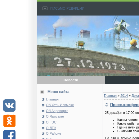
ПИСЬМО РЕДАКЦИИ
Новости
Меню сайта
Главная
»
2014
»
Дека
Главная
Пресс-конфер
Об Усть-Илимске
Об Аэропорте
25 декабря в 17:00 
О Яросаме
Каким запомн
О ГЭС
Какие событи
Где на пути 
О ЛПК
С какими пок
О Районе
На эти и другие во