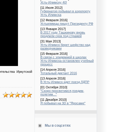
Усть-Илимску 40!
[11 Июля 2012]
Губернатор побывал в аэропорту
Усть Илимска
[12 Февраля 2016]
Устьилимцы пишут Президенту РФ
[13 Января 2017]
В 2017 году Ташкинову вновь
продлили срок под стражей
[31 Мая 2013]
Усть-Илимск берет шефство над
разведчиками
[15 Февраля 2016]
В связи с эпидемией в школах
Усть-Илимска остановлен учебный
процесс
[14 Апреля 2016]
ительства Иркутской
Тотальный диктант 2016
[13 Апреля 2016]
В Усть-Илимск идет поезд ЛДПР
[01 Октября 2010]
"Скоро просветимся,поедим,
полетим..."
[11 Декабря 2010]
Я побывал на 3D в "Яросаме"
Мы в соцсетях