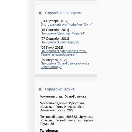
Случайная панорама
[04 Октября 2013]
Виртуальный тур "Кофейня "Сити"
[15 Сентября 2011]
Панорама "Двор пр. Мира 24"
[27 Сентября 2011]
Панорама "Центр города"
[04 Июня 2012]
Панорама "Супермаркет Усть-
Терем" в левобережье
[30 Августа 2012]
Панорама "Усть-Илимский мост
через Ангару"
Городской архив
Архивный отдел Усть-Илимска
Местонахождение: Иркутская
область, г. Усть-Илимск, Усть-
Илимское шоссе, 20/2
Почтовый адрес: 666683, Иркутская
область, г. Усть-Илимск, ул. Героев
Труда, 38
Телефоны: