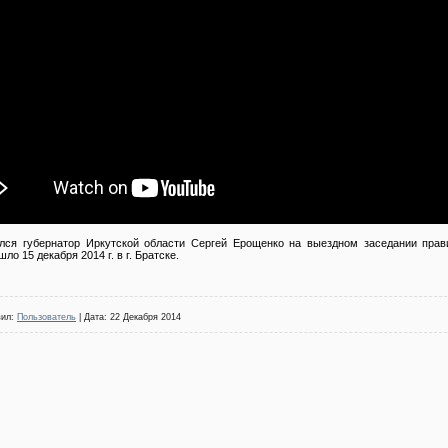
лся губернатор Иркутской области Сергей Ерощенко на выездном заседании прав
ло 15 декабря 2014 г. в г. Братске.
вил:
Пользователь
| Дата:
22 Декабря 2014