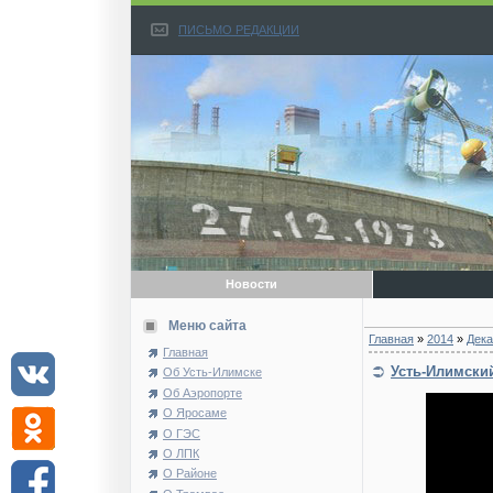
ПИСЬМО РЕДАКЦИИ
Новости
Меню сайта
Главная
»
2014
»
Дека
Главная
Усть-Илимски
Об Усть-Илимске
Об Аэропорте
О Яросаме
О ГЭС
О ЛПК
О Районе