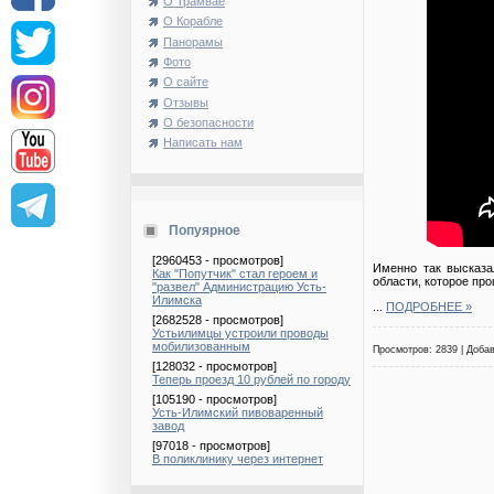
О Трамвае
О Корабле
Панорамы
Фото
О сайте
Отзывы
О безопасности
Написать нам
Попуярное
[2960453 - просмотров]
Именно так высказа
Как "Попутчик" стал героем и
области, которое прош
"развел" Администрацию Усть-
Илимска
...
ПОДРОБНЕЕ »
[2682528 - просмотров]
Устьилимцы устроили проводы
мобилизованным
Просмотров: 2839 | Доба
[128032 - просмотров]
Теперь проезд 10 рублей по городу
[105190 - просмотров]
Усть-Илимский пивоваренный
завод
[97018 - просмотров]
В поликлинику через интернет