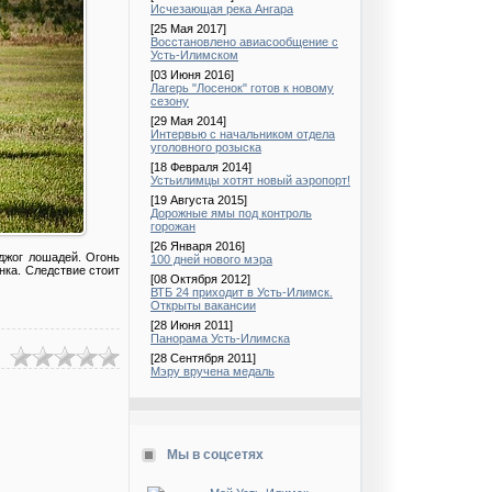
Исчезающая река Ангара
[25 Мая 2017]
Восстановлено авиасообщение с
Усть-Илимском
[03 Июня 2016]
Лагерь "Лосенок" готов к новому
сезону
[29 Мая 2014]
Интервью с начальником отдела
уголовного розыска
[18 Февраля 2014]
Устьилимцы хотят новый аэропорт!
[19 Августа 2015]
Дорожные ямы под контроль
горожан
[26 Января 2016]
оджог лошадей. Огонь
100 дней нового мэра
нка. Следствие стоит
[08 Октября 2012]
ВТБ 24 приходит в Усть-Илимск.
Открыты вакансии
[28 Июня 2011]
Панорама Усть-Илимска
[28 Сентября 2011]
Мэру вручена медаль
Мы в соцсетях