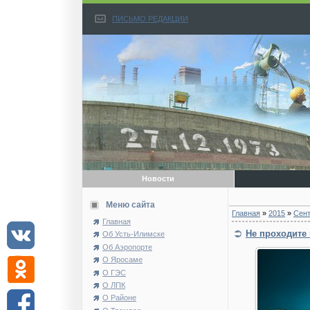
ПИСЬМО РЕДАКЦИИ
Новости
Меню сайта
Главная
»
2015
»
Сен
Главная
Не проходите
Об Усть-Илимске
Об Аэропорте
О Яросаме
О ГЭС
О ЛПК
О Районе