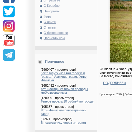
О Трамвае
О Корабле
Панорамы
Фото
О сайте
Отзывы
О безопасности
Написать нам
Попуярное
28 июля в 4 часа ут
[2960407 - просмотров]
уничтожил почти все
Как "Попутчик" стал героем и
на месте, мы считаем
"развел" Администрацию Усть-
Илимска
...
ПОДРОБНЕЕ »
[2682492 - просмотров]
Устьилимцы устроили проводы
мобилизованным
Просмотров: 2802 | Доба
[128000 - просмотров]
Теперь проезд 10 рублей по городу
[105157 - просмотров]
Усть-Илимский пивоваренный
завод
[96971 - просмотров]
В поликлинику через интернет