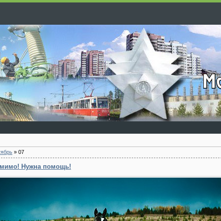
тябрь
»
07
 мимо! Нужна помощь!