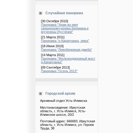
Случайная панорама
[30 Октября 2010]
Панорама "Храм во имя
священномученика Киприана и
мученицы Иустинии"
[21 Марта 2011]
Панорама "о.Карапчанка, зима"
[18 Июня 2010]
Панорама "Левобережная дамба"
[14 Марта 2011]
Панорама "Железнодорожный мост
р.Карапчанка"
[09 Сентября 2013]
Панорама "Осень 2013"
Городской архив
Архивный отдел Усть-Илимска
Местонахождение: Иркутская
область, г. Усть-Илимск, Усть-
Илимское шоссе, 20/2
Почтовый адрес: 666683, Иркутская
область, г. Усть-Илимск, ул. Героев
Труда, 38