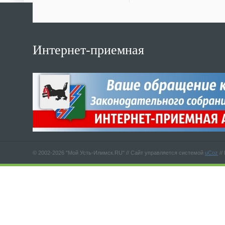
Интернет-приемная
© 2002-2026 "Мой Усть-Илимск.RU" //
Сайт управляется системой
uCoz
//