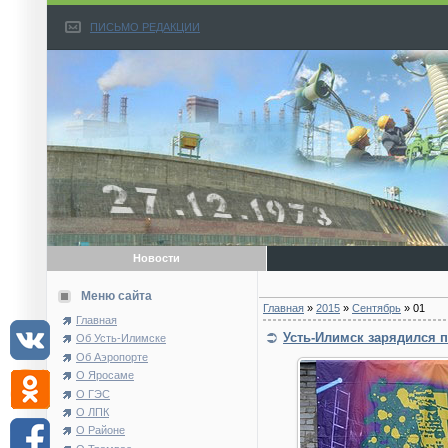
ПИСЬМО РЕДАКЦИИ
Новости
Меню сайта
Главная
»
2015
»
Сентябрь
»
01
Главная
Усть-Илимск зарядился 
Об Усть-Илимске
Об Аэропорте
О Яросаме
О ГЭС
О ЛПК
О Районе