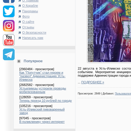
О Трамвае
О Корабле
Панорамы
Фото
О сайте
Отзывы
О безопасности
Написать нам
Попуярное
22 августа в Усть-Илимске сост
[2960484 - просмотров]
событием. Мероприятие иницииро
Как "Попутчик" стал героем и
поддержке Администрации города и
"развел" Администрацию Усть-
Илимска
...
ПОДРОБНЕЕ »
[2682582 - просмотров]
Устьилимцы устроили проводы
мобилизованным
Просмотров: 2849 | Добавил:
Пользовател
[128059 - просмотров]
Теперь проезд 10 рублей по городу
[105216 - просмотров]
Усть-Илимский пивоваренный
завод
[97045 - просмотров]
В поликлинику через интернет