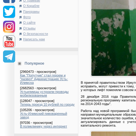
О Трамвае
О Корабле
Панорамы
Фото
О сайте
Отзывы
О безопасности
Написать нам
Попуярное
[2960473 - просмотров]
Как "Попутчик" стал героем и
"развел" Администрацию Усть-
В принятой правительством Иркут
Илимска
исправить, могут привести к тому,
[2682563 - просмотров]
у которых лифт поменяли совсем н
Устьилимцы устроили проводы
мобилизованным
28 декабря 2016 года Правител
региональную программу капиталь
[128047 - просмотров]
на 2014-2043 годы".
Теперь проезд 10 рублей по городу
[105206 - просмотров]
Работа над новой программой был
Усть-Илимский пивоваренный
направил муниципальным образова
завод
значительное количество ошибок, 
актуализировать данные с учет
[97036 - просмотров]
капитального ремонта.
В поликлинику через интернет