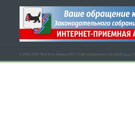
© 2002-2026 "Мой Усть-Илимск.RU" //
Сайт управляется системой
uCoz
//