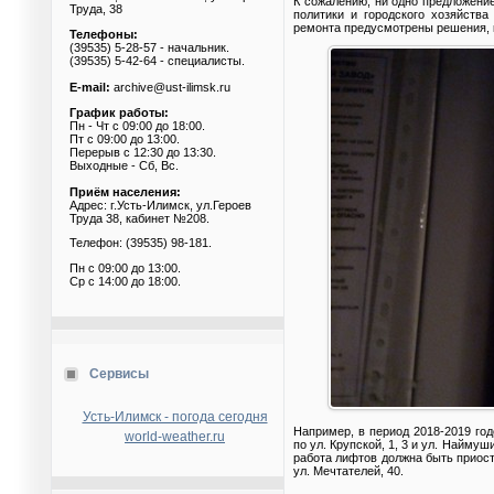
К сожалению, ни одно предложен
Труда, 38
политики и городского хозяйства
ремонта предусмотрены решения, 
Телефоны:
(39535) 5-28-57 - начальник.
(39535) 5-42-64 - специалисты.
E-mail:
archive@ust-ilimsk.ru
График работы:
Пн - Чт с 09:00 до 18:00.
Пт с 09:00 до 13:00.
Перерыв с 12:30 до 13:30.
Выходные - Сб, Вс.
Приём населения:
Адрес: г.Усть-Илимск, ул.Героев
Труда 38, кабинет №208.
Телефон: (39535) 98-181.
Пн с 09:00 до 13:00.
Ср с 14:00 до 18:00.
Сервисы
Усть-Илимск - погода сегодня
Например, в период 2018-2019 го
world-weather.ru
по ул. Крупской, 1, 3 и ул. Наймуш
работа лифтов должна быть приоста
ул. Мечтателей, 40.