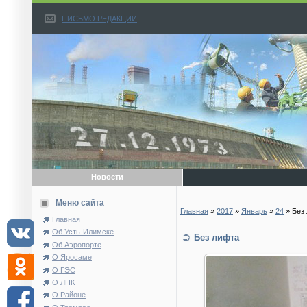
ПИСЬМО РЕДАКЦИИ
Новости
Меню сайта
Главная
»
2017
»
Январь
»
24
» Без
Главная
Об Усть-Илимске
Без лифта
Об Аэропорте
О Яросаме
О ГЭС
О ЛПК
О Районе