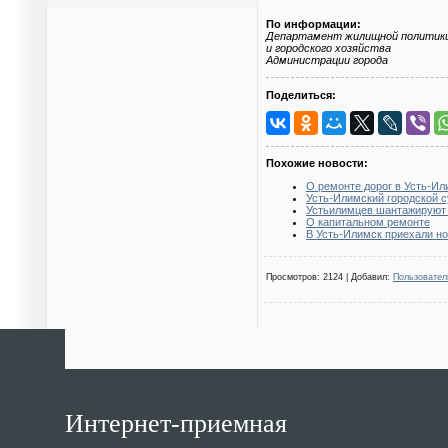
По информации:
Департамент жилищной политик
и городского хозяйства
Администрации города
Поделиться:
Похожие новости:
О ремонте дорог в Усть-И
Усть-Илимский городской с
Устьилимцев шантажируют
О капитальном ремонте
В Усть-Илимск приехали н
Просмотров
: 2124 |
Добавил
:
Пользовател
Интернет-приемная