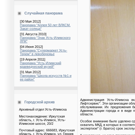
Случайная панорама
[30 Мая 2012]
Панорама "Аллея 50 лет ВЛКСМ.
Закат солнца"
[31 Августа 2010]
Панорама "Знак Усть-Илимского
ЛПК"
[04 Июня 2012]
Панорама "Супермаркет Усть-
Терем" в левобережье
[19 Апреля 2011]
Панорама "Усть-Илимский
краеведческий музей"
[31 Мая 2012]
Панорама "Школа искусств №1 и
ее район"
Администрация Усть-Илимска в
Городской архив
Лифтсервис". Эти организации об
обслуживании. Их предложения б
Архивный отдел Усть-Илимска
Администрации города и в виде 
области.
Местонахождение: Иркутская
область, г. Усть-Илимск, Усть-
Особое внимание было уделено ср
Илимское шоссе, 20/2
охватить МКД, в которых в соотве
экспертизе" (г. Братск) срок эксп
Почтовый адрес: 666683, Иркутская
область, г. Усть-Илимск, ул. Героев