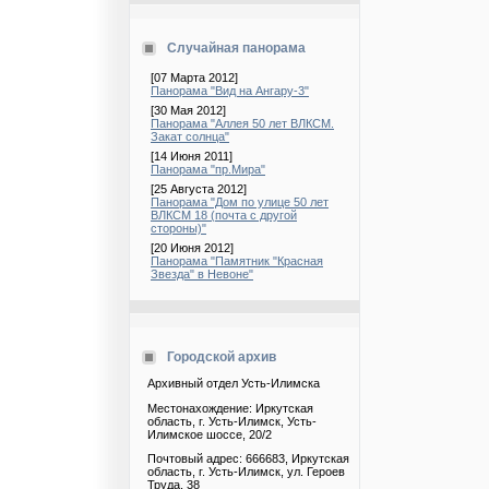
Случайная панорама
[07 Марта 2012]
Панорама "Вид на Ангару-3"
[30 Мая 2012]
Панорама "Аллея 50 лет ВЛКСМ.
Закат солнца"
[14 Июня 2011]
Панорама "пр.Мира"
[25 Августа 2012]
Панорама "Дом по улице 50 лет
ВЛКСМ 18 (почта с другой
стороны)"
[20 Июня 2012]
Панорама "Памятник "Красная
Звезда" в Невоне"
Городской архив
Архивный отдел Усть-Илимска
Местонахождение: Иркутская
область, г. Усть-Илимск, Усть-
Илимское шоссе, 20/2
Почтовый адрес: 666683, Иркутская
область, г. Усть-Илимск, ул. Героев
Труда, 38