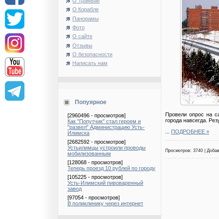
О Трамвае
О Корабле
Панорамы
Фото
О сайте
Отзывы
О безопасности
Написать нам
Попуярное
Провели опрос на са
[2960496 - просмотров]
города навсегда. Ре
Как "Попутчик" стал героем и
"развел" Администрацию Усть-
...
ПОДРОБНЕЕ »
Илимска
[2682592 - просмотров]
Устьилимцы устроили проводы
Просмотров: 3740 | Доба
мобилизованным
[128068 - просмотров]
Теперь проезд 10 рублей по городу
[105225 - просмотров]
Усть-Илимский пивоваренный
завод
[97054 - просмотров]
В поликлинику через интернет