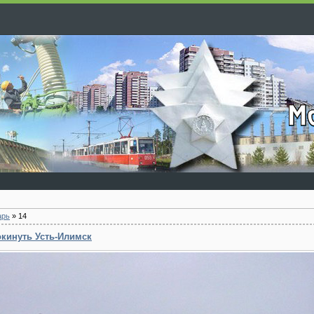
арь
»
14
окинуть Усть-Илимск