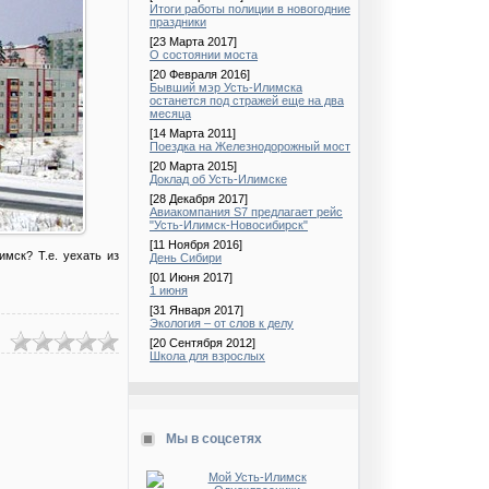
Итоги работы полиции в новогодние
праздники
[23 Марта 2017]
О состоянии моста
[20 Февраля 2016]
Бывший мэр Усть-Илимска
останется под стражей еще на два
месяца
[14 Марта 2011]
Поездка на Железнодорожный мост
[20 Марта 2015]
Доклад об Усть-Илимске
[28 Декабря 2017]
Авиакомпания S7 предлагает рейс
"Усть-Илимск-Новосибирск"
[11 Ноября 2016]
имск? Т.е. уехать из
День Сибири
[01 Июня 2017]
1 июня
[31 Января 2017]
Экология – от слов к делу
[20 Сентября 2012]
Школа для взрослых
Мы в соцсетях