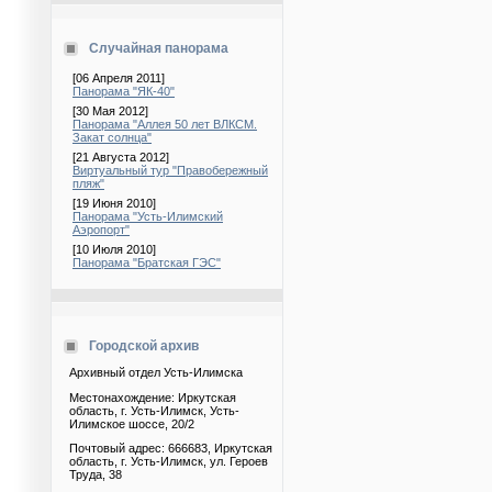
Случайная панорама
[06 Апреля 2011]
Панорама "ЯК-40"
[30 Мая 2012]
Панорама "Аллея 50 лет ВЛКСМ.
Закат солнца"
[21 Августа 2012]
Виртуальный тур "Правобережный
пляж"
[19 Июня 2010]
Панорама "Усть-Илимский
Аэропорт"
[10 Июля 2010]
Панорама "Братская ГЭС"
Городской архив
Архивный отдел Усть-Илимска
Местонахождение: Иркутская
область, г. Усть-Илимск, Усть-
Илимское шоссе, 20/2
Почтовый адрес: 666683, Иркутская
область, г. Усть-Илимск, ул. Героев
Труда, 38