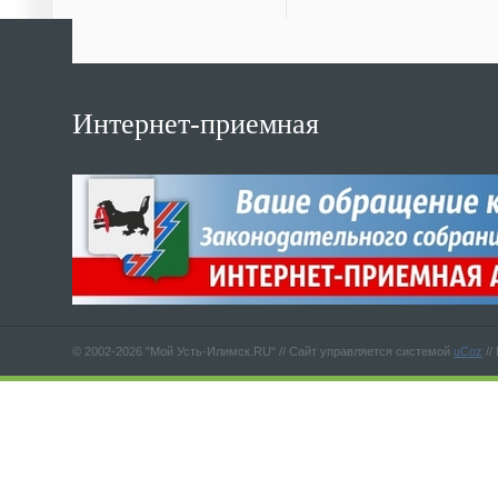
Интернет-приемная
© 2002-2026 "Мой Усть-Илимск.RU" //
Сайт управляется системой
uCoz
//