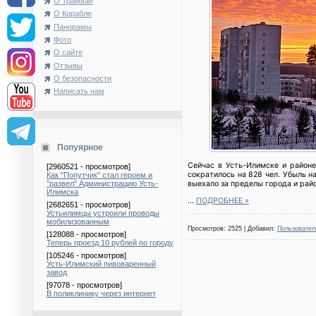
О Трамвае
О Корабле
Панорамы
Фото
О сайте
Отзывы
О безопасности
Написать нам
Попуярное
Сейчас в Усть-Илимске и районе
[2960521 - просмотров]
сократилось на 828 чел. Убыль н
Как "Попутчик" стал героем и
выехало за пределы города и райо
"развел" Администрацию Усть-
Илимска
...
ПОДРОБНЕЕ »
[2682651 - просмотров]
Устьилимцы устроили проводы
мобилизованным
Просмотров: 2525 | Добавил:
Пользовател
[128088 - просмотров]
Теперь проезд 10 рублей по городу
[105246 - просмотров]
Усть-Илимский пивоваренный
завод
[97078 - просмотров]
В поликлинику через интернет