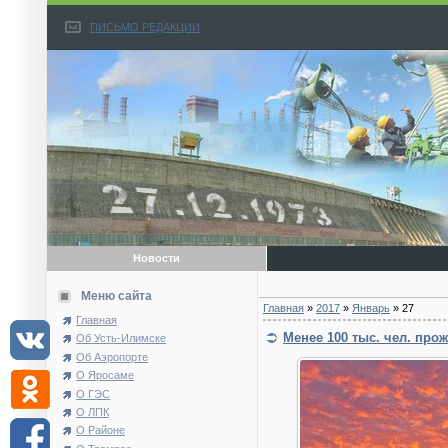
ПИСЬМО РЕДАКЦИИ
Новости
Меню сайта
Главная
»
2017
»
Январь
»
27
Главная
Менее 100 тыс. чел. про
Об Усть-Илимске
Об Аэропорте
О Яросаме
О ГЭС
О ЛПК
О Районе