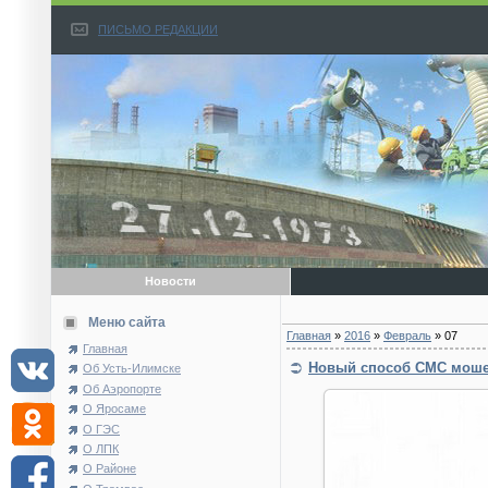
ПИСЬМО РЕДАКЦИИ
Новости
Меню сайта
Главная
»
2016
»
Февраль
»
07
Главная
Новый способ СМС моше
Об Усть-Илимске
Об Аэропорте
О Яросаме
О ГЭС
О ЛПК
О Районе