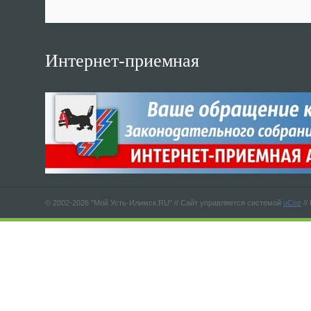
Интернет-приемная
© 2002-2026 "Мой Усть-Илимск.RU" //
Сайт управляется системой
uCoz
//