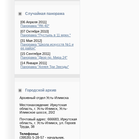
Случайная панорама
[06 Апреля 2011]
Панорама "ЯК-40"
[07 Октября 2010]
Панорама "Пустырь в 11 мркн."
[31 Мая 2012]
Панорама "Школа искусств №1 и
ее район"
[15 Сентября 2011]
Панорама "Двор пр. Мира 24"
[14 Января 2011]
Панорама "Аллея Три Звезды"
Городской архив
Архивный отдел Усть-Илимска
Местонахождение: Иркутская
область, г. Усть-Илимск, Усть-
Илимское шоссе, 20/2
Почтовый адрес: 666683, Иркутская
область, г. Усть-Илимск, ул. Героев
Труда, 38
Телефоны:
(39535) 5-28-57 - начальник.