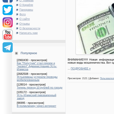
О Трамвае
О Корабле
Панорамы
Фото
О сайте
Отзывы
О безопасности
Написать нам
Попуярное
ВНИМАНИЕ!!!!!! Новая информаци
[2960430 - просмотров]
новые виды мошенничества. Вот од
Как "Попутчик" стал героем и
"развел" Администрацию Усть-
...
ПОДРОБНЕЕ »
Илимска
[2682508 - просмотров]
Устьилимцы устроили проводы
Просмотров: 2121 | Добавил:
Пользовател
мобилизованным
[128014 - просмотров]
Теперь проезд 10 рублей по городу
[105172 - просмотров]
Усть-Илимский пивоваренный
завод
[96995 - просмотров]
В поликлинику через интернет