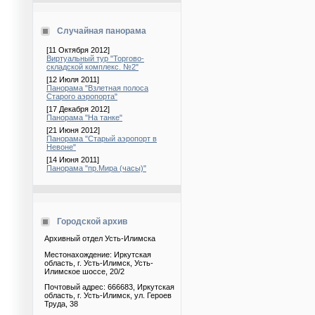
Случайная панорама
[11 Октября 2012]
Виртуальный тур "Торгово-
складской комплекс. №2"
[12 Июля 2011]
Панорама "Взлетная полоса
Старого аэропорта"
[17 Декабря 2012]
Панорама "На танке"
[21 Июня 2012]
Панорама "Старый аэропорт в
Невоне"
[14 Июня 2011]
Панорама "пр.Мира (часы)"
Городской архив
Архивный отдел Усть-Илимска
Местонахождение: Иркутская
область, г. Усть-Илимск, Усть-
Илимское шоссе, 20/2
Почтовый адрес: 666683, Иркутская
область, г. Усть-Илимск, ул. Героев
Труда, 38