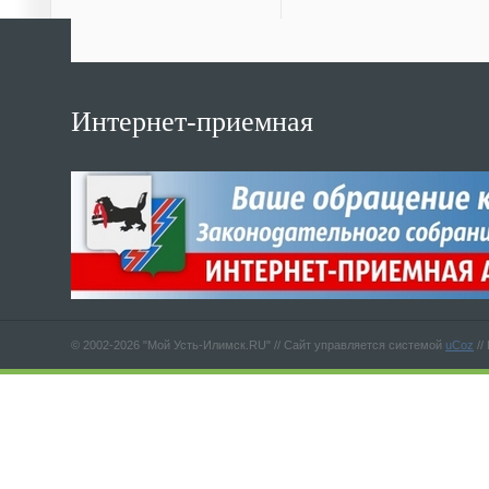
Интернет-приемная
© 2002-2026 "Мой Усть-Илимск.RU" //
Сайт управляется системой
uCoz
//