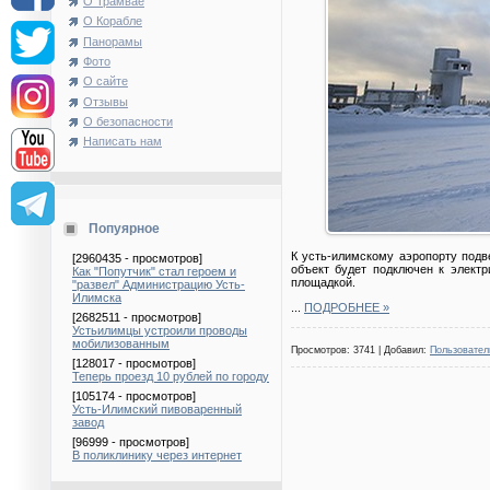
О Трамвае
О Корабле
Панорамы
Фото
О сайте
Отзывы
О безопасности
Написать нам
Попуярное
К усть-илимскому аэропорту подв
[2960435 - просмотров]
объект будет подключен к электр
Как "Попутчик" стал героем и
площадкой.
"развел" Администрацию Усть-
Илимска
...
ПОДРОБНЕЕ »
[2682511 - просмотров]
Устьилимцы устроили проводы
мобилизованным
Просмотров: 3741 | Добавил:
Пользовател
[128017 - просмотров]
Теперь проезд 10 рублей по городу
[105174 - просмотров]
Усть-Илимский пивоваренный
завод
[96999 - просмотров]
В поликлинику через интернет