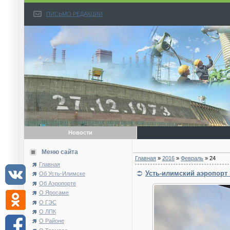
ПИСЬМО РЕДАКЦИИ
Новости
Меню сайта
Главная
»
2016
»
Февраль
»
24
Главная
Усть-илимский аэропорт 
Об Усть-Илимске
Об Аэропорте
О Яросаме
О ГЭС
О ЛПК
О Районе