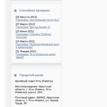
Случайная панорама
[26 Августа 2012]
Панорама "Центральная почта №1"
[07 Марта 2012]
Панорама "Вид на Ангару-3"
[23 Июня 2011]
Панорама "Обелиск Победы"
(пятачок)
[14 Марта 2011]
Панорама "Железнодорожный мост
р.Карапчанка"
[31 Января 2011]
Панорама "Усть-Илимское море
зимой"
Городской архив
Архивный отдел Усть-Илимска
Местонахождение: Иркутская
область, г. Усть-Илимск, Усть-
Илимское шоссе, 20/2
Почтовый адрес: 666683, Иркутская
область, г. Усть-Илимск, ул. Героев
Труда, 38