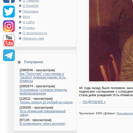
О Трамвае
О Корабле
Панорамы
Фото
О сайте
Отзывы
О безопасности
Написать нам
Попуярное
[2960546 - просмотров]
Как "Попутчик" стал героем и
"развел" Администрацию Усть-
Илимска
[2682674 - просмотров]
44 года назад было положено нач
Устьилимцы устроили проводы
подписано соглашение о сотрудни
мобилизованным
стала днём рождения Усть-Илимск
[128111 - просмотров]
...
ПОДРОБНЕЕ »
Теперь проезд 10 рублей по городу
[105265 - просмотров]
Усть-Илимский пивоваренный
Просмотров: 5459 | Добавил:
Пользовател
завод
[97128 - просмотров]
В поликлинику через интернет