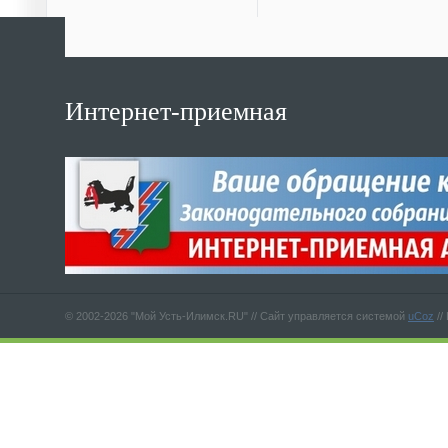
Интернет-приемная
© 2002-2026 "Мой Усть-Илимск.RU" //
Сайт управляется системой
uCoz
//