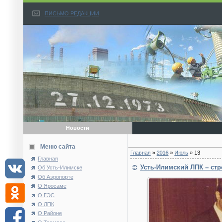
ПИСЬМО РЕДАКЦИИ
Новости
Меню сайта
Главная
»
2016
»
Июль
»
13
Главная
Усть-Илимский ЛПК – ст
Об Усть-Илимске
Об Аэропорте
О Яросаме
О ГЭС
О ЛПК
О Районе