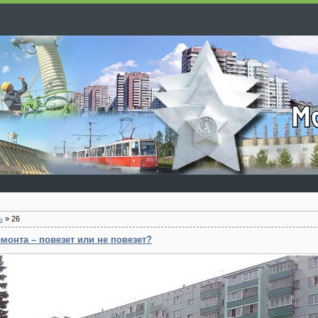
ь
»
26
монта – повезет или не повезет?