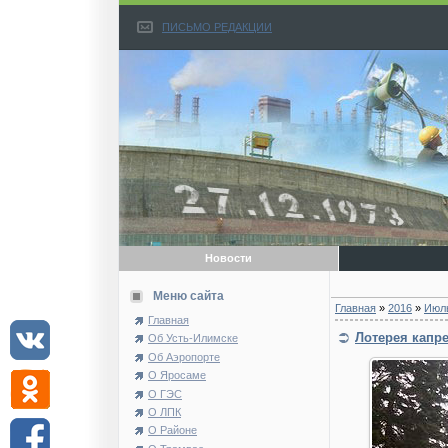
ПИСЬМО РЕДАКЦИИ
Новости
Меню сайта
Главная
»
2016
»
Июл
Главная
Лотерея капре
Об Усть-Илимске
Об Аэропорте
О Яросаме
О ГЭС
О ЛПК
О Районе