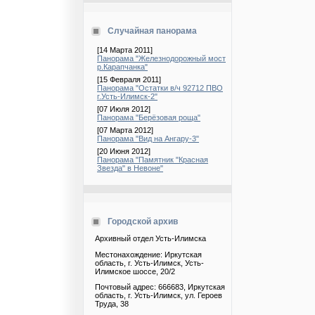
Случайная панорама
[14 Марта 2011]
Панорама "Железнодорожный мост
р.Карапчанка"
[15 Февраля 2011]
Панорама "Остатки в/ч 92712 ПВО
г.Усть-Илимск-2"
[07 Июля 2012]
Панорама "Берёзовая роща"
[07 Марта 2012]
Панорама "Вид на Ангару-3"
[20 Июня 2012]
Панорама "Памятник "Красная
Звезда" в Невоне"
Городской архив
Архивный отдел Усть-Илимска
Местонахождение: Иркутская
область, г. Усть-Илимск, Усть-
Илимское шоссе, 20/2
Почтовый адрес: 666683, Иркутская
область, г. Усть-Илимск, ул. Героев
Труда, 38