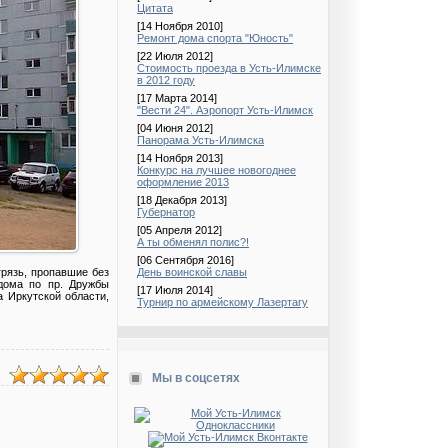
Цитата
[14 Ноября 2010]
Ремонт дома спорта "Юность"
[22 Июля 2012]
Стоимость проезда в Усть-Илимске
в 2012 году
[17 Марта 2014]
"Вести 24". Аэропорт Усть-Илимск
[04 Июня 2012]
Панорама Усть-Илимска
[14 Ноября 2013]
Конкурс на лучшее новогоднее
оформление 2013
[18 Декабря 2013]
Губернатор
[05 Апреля 2012]
А ты обменял полис?!
[06 Сентября 2016]
грязь, пропавшие без
День воинской славы
дома по пр. Дружбы
[17 Июля 2014]
 Иркутской области,
Турнир по армейскому Лазертагу
Мы в соцсетях