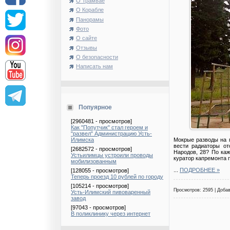
О Трамвае
О Корабле
Панорамы
Фото
О сайте
Отзывы
О безопасности
Написать нам
Попуярное
[2960481 - просмотров]
Как "Попутчик" стал героем и
"развел" Администрацию Усть-
Мокрые разводы на п
Илимска
вести радиаторы от
[2682572 - просмотров]
Народов, 28? По каж
Устьилимцы устроили проводы
куратор капремонта 
мобилизованным
...
ПОДРОБНЕЕ »
[128055 - просмотров]
Теперь проезд 10 рублей по городу
[105214 - просмотров]
Просмотров: 2595 | Доба
Усть-Илимский пивоваренный
завод
[97043 - просмотров]
В поликлинику через интернет