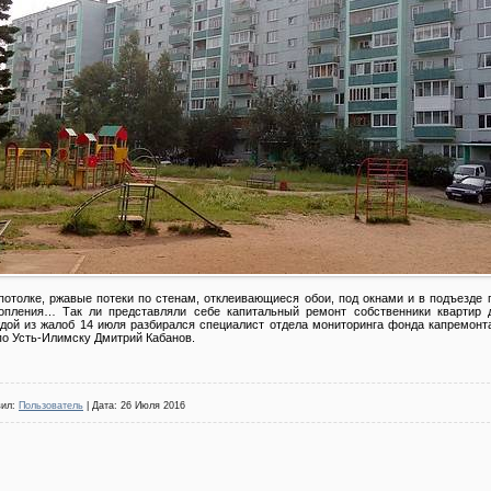
отолке, ржавые потеки по стенам, отклеивающиеся обои, под окнами и в подъезде 
опления… Так ли представляли себе капитальный ремонт собственники квартир 
дой из жалоб 14 июля разбирался специалист отдела мониторинга фонда капремонта
по Усть-Илимску Дмитрий Кабанов.
вил:
Пользователь
| Дата:
26 Июля 2016