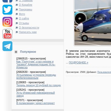
О Трамвае
О Корабле
Панорамы
Фото
О сайте
Отзывы
О безопасности
Написать нам
В зимнем расписании аэропорта 
Попуярное
Рейсы на этих направлениях буд
самолетах АН-28, вместимостью до
[2960515 - просмотров]
Как "Попутчик" стал героем и
...
ПОДРОБНЕЕ »
"развел" Администрацию Усть-
Илимска
[2682630 - просмотров]
Просмотров: 2508 | Добавил:
Пользовател
Устьилимцы устроили проводы
мобилизованным
[128083 - просмотров]
Теперь проезд 10 рублей по городу
[105241 - просмотров]
Усть-Илимский пивоваренный
завод
[97071 - просмотров]
В поликлинику через интернет