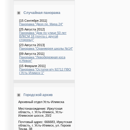
Случайная панорама
[15 Сентября 2011]
Панорама "Двор пр. Мира 24"
[25 Августа 2012]
Панорама "Дом по улице 50 лет
ВЛКСМ 18 (почта с другой
стороны)"
[23 Августа 2013]
Панорама "Оранжерея школы №14"
[09 Августа 2011]
Панорама "Левобережная коса
п.Невон"
[15 Февраля 2011]
Панорама "Остатки в/ч 92712 ПВО
г.Усть-Илимск-1"
Городской архив
Архивный отдел Усть-Илимска
Местонахождение: Иркутская
область, г. Усть-Илимск, Усть-
Илимское шоссе, 20/2
Почтовый адрес: 666683, Иркутская
область, г. Усть-Илимск, ул. Героев
Труда, 38