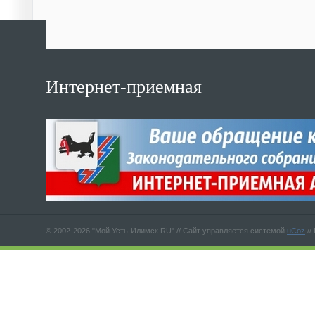
Интернет-приемная
© 2002-2026 "Мой Усть-Илимск.RU" //
Сайт управляется системой
uCoz
//