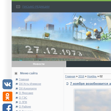
ПИСЬМО РЕДАКЦИИ
Новости
Меню сайта
Главная
»
2016
»
Ноябрь
»
02
Главная
7 ноября возобновится 
Об Усть-Илимске
Об Аэропорте
О Яросаме
О ГЭС
О ЛПК
О Районе