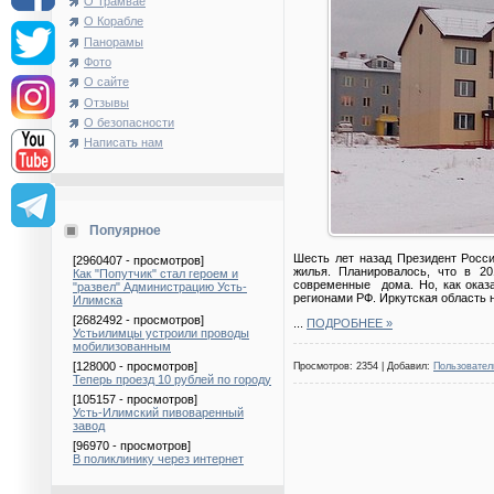
О Трамвае
О Корабле
Панорамы
Фото
О сайте
Отзывы
О безопасности
Написать нам
Попуярное
Шесть лет назад Президент Росс
[2960407 - просмотров]
жилья. Планировалось, что в 2
Как "Попутчик" стал героем и
современные дома. Но, как оказ
"развел" Администрацию Усть-
регионами РФ. Иркутская область 
Илимска
[2682492 - просмотров]
...
ПОДРОБНЕЕ »
Устьилимцы устроили проводы
мобилизованным
[128000 - просмотров]
Просмотров: 2354 | Добавил:
Пользовател
Теперь проезд 10 рублей по городу
[105157 - просмотров]
Усть-Илимский пивоваренный
завод
[96970 - просмотров]
В поликлинику через интернет