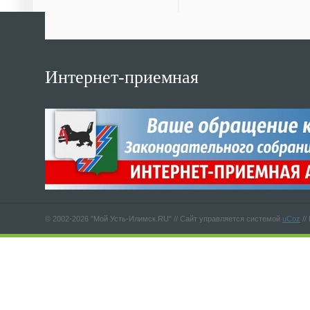
Интернет-приемная
© 2002-2026 "Мой Усть-Илимск.RU" //
Сайт управляется системой
uCoz
//