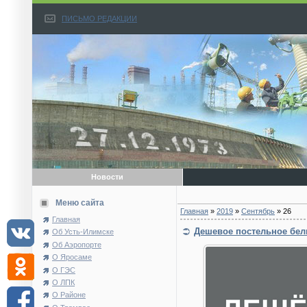
ПИСЬМО РЕДАКЦИИ
Новости
Меню сайта
Главная
»
2019
»
Сентябрь
»
26
Главная
Дешевое постельное бел
Об Усть-Илимске
Об Аэропорте
О Яросаме
О ГЭС
О ЛПК
О Районе