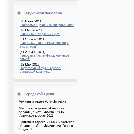
Случайная панорама
[28 Июня 2011]
Панорама "Двор 5-го микрорайона"
[16 Марта 2011]
Панорама "Вид на Ангару"
[31 Января 2011]
Панорама "Усть-Илимское море,
вид с горы"
[31 Января 2011]
Панорама "Усть-Илимское море
зимой"
[12 Мая 2012]
Виртуальный тур "Торгово-
складской комплекс"
Городской архив
Архивный отдел Усть-Илимска
Местонахождение: Иркутская
область, г. Усть-Илимск, Усть-
Илимское шоссе, 20/2
Почтовый адрес: 666683, Иркутская
область, г. Усть-Илимск, ул. Героев
Труда, 38