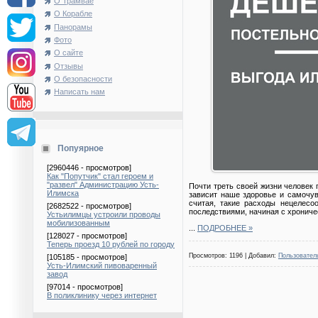
О Трамвае
О Корабле
Панорамы
Фото
О сайте
Отзывы
О безопасности
Написать нам
Попуярное
[2960446 - просмотров]
Как "Попутчик" стал героем и
"развел" Администрацию Усть-
Почти треть своей жизни человек п
Илимска
зависит наше здоровье и самочув
считая, такие расходы нецелесо
[2682522 - просмотров]
последствиями, начиная с хрониче
Устьилимцы устроили проводы
мобилизованным
...
ПОДРОБНЕЕ »
[128027 - просмотров]
Теперь проезд 10 рублей по городу
Просмотров: 1196 | Добавил:
Пользовател
[105185 - просмотров]
Усть-Илимский пивоваренный
завод
[97014 - просмотров]
В поликлинику через интернет