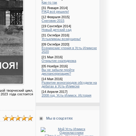
Как-то так
[31 Января 2014]
РЖД всё решило!
[12 Февраля 2015]
Снеговик-2015
[19 Сентября 2014]
Новый детский сад
[31 Октября 2016]
Устьилимцы возмущены!
[09 Октября 2020]
Есенинские чтения в Усть-Илимске
2020
[21 Мая 2016]
Открытие скалодрома
[05 Ноября 2016]
Вы не забыли пройти
диспансеризацию?
[14 Мая 2016]
Развитие моногородов обсудили на
дебатах в Усть-Илимске
ой творческий цикл,
[14 Апреля 2017]
 2023 года состоится
2008 год. Усть-Илимск. История
Мы в соцсетях