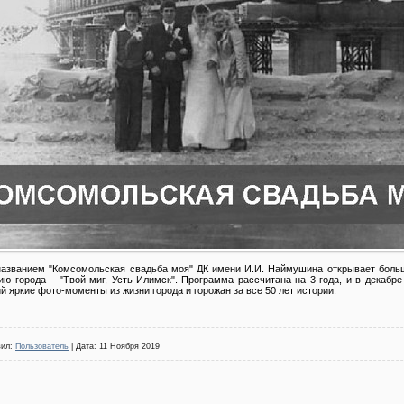
названием "Комсомольская свадьба моя" ДК имени И.И. Наймушина открывает больш
ю города – "Твой миг, Усть-Илимск". Программа рассчитана на 3 года, и в декабре
 яркие фото-моменты из жизни города и горожан за все 50 лет истории.
вил:
Пользователь
| Дата:
11 Ноября 2019