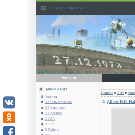
ПИСЬМО РЕДАКЦИИ
Новости
Меню сайта
Главная
»
2019
»
Ноя
Главная
ДК им И.И. Н
Об Усть-Илимске
Об Аэропорте
О Яросаме
О ГЭС
О ЛПК
О Районе