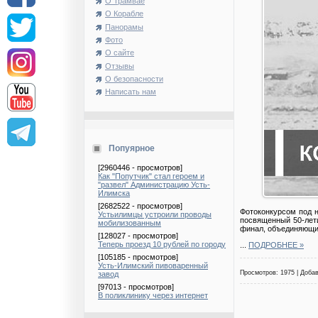
О Трамвае
О Корабле
Панорамы
Фото
О сайте
Отзывы
О безопасности
Написать нам
Попуярное
[2960446 - просмотров]
Как "Попутчик" стал героем и
"развел" Администрацию Усть-
Илимска
[2682522 - просмотров]
Фотоконкурсом под 
Устьилимцы устроили проводы
посвященный 50-лети
мобилизованным
финал, объединяющий
[128027 - просмотров]
Теперь проезд 10 рублей по городу
...
ПОДРОБНЕЕ »
[105185 - просмотров]
Усть-Илимский пивоваренный
Просмотров: 1975 | Доба
завод
[97013 - просмотров]
В поликлинику через интернет