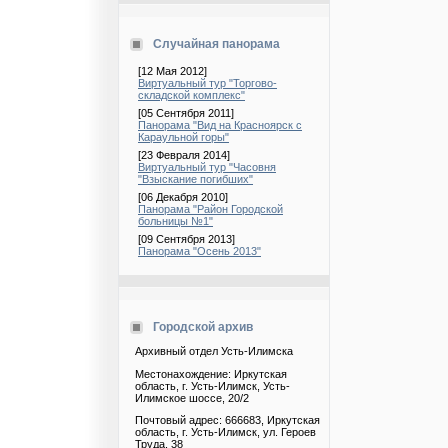
Случайная панорама
[12 Мая 2012]
Виртуальный тур "Торгово-
складской комплекс"
[05 Сентября 2011]
Панорама "Вид на Красноярск с
Караульной горы"
[23 Февраля 2014]
Виртуальный тур "Часовня
"Взыскание погибших"
[06 Декабря 2010]
Панорама "Район Городской
больницы №1"
[09 Сентября 2013]
Панорама "Осень 2013"
Городской архив
Архивный отдел Усть-Илимска
Местонахождение: Иркутская
область, г. Усть-Илимск, Усть-
Илимское шоссе, 20/2
Почтовый адрес: 666683, Иркутская
область, г. Усть-Илимск, ул. Героев
Труда, 38