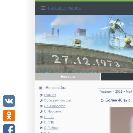
ПИСЬМО РЕДАКЦИИ
Новости
Меню сайта
Главная
»
2021
»
Май
Главная
Более 46 тыс.
Об Усть-Илимске
Об Аэропорте
О Яросаме
О ГЭС
О ЛПК
О Районе