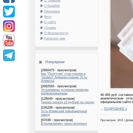
О Трамвае
О Корабле
Панорамы
Фото
О сайте
Отзывы
О безопасности
Написать нам
Попуярное
[2960475 - просмотров]
Как "Попутчик" стал героем и
"развел" Администрацию Усть-
Илимска
[2682565 - просмотров]
Устьилимцы устроили проводы
мобилизованным
46 456 руб. состави
аналитическом отч
[128049 - просмотров]
официальном сайте 
Теперь проезд 10 рублей по городу
[105208 - просмотров]
...
ПОДРОБНЕЕ »
Усть-Илимский пивоваренный
завод
[97038 - просмотров]
Просмотров: 1810 | Доба
В поликлинику через интернет