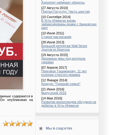
Аэропорт набирает обороты
[27 Августа 2010]
Портал Госуслуг. Часть шестая
[10 Сентября 2014]
В Усть-Илимске вновь
зафиксированы кражи с банковских
карт
[10 Июля 2011]
Старое расписание
[28 Июля 2013]
Большой репортаж Wall Street
Journal из Братска
[19 Августа 2015]
Дорожные ямы под контроль
горожан
[07 Апреля 2017]
Приговор Ташикинову: 11 лет
колонии строгого режима
[12 Января 2014]
Конкурс "Поющая семья"
[21 Июня 2016]
Выпускной 2016
 данные содержатся в
[14 Мая 2016]
 Он опубликован на
Развитие моногородов обсудили на
дебатах в Усть-Илимске
Мы в соцсетях