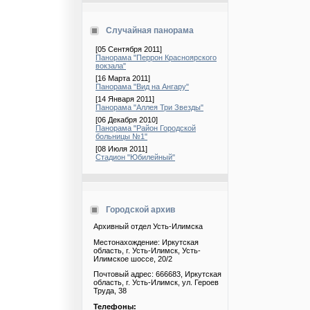
Случайная панорама
[05 Сентября 2011]
Панорама "Перрон Красноярского
вокзала"
[16 Марта 2011]
Панорама "Вид на Ангару"
[14 Января 2011]
Панорама "Аллея Три Звезды"
[06 Декабря 2010]
Панорама "Район Городской
больницы №1"
[08 Июля 2011]
Стадион "Юбилейный"
Городской архив
Архивный отдел Усть-Илимска
Местонахождение: Иркутская
область, г. Усть-Илимск, Усть-
Илимское шоссе, 20/2
Почтовый адрес: 666683, Иркутская
область, г. Усть-Илимск, ул. Героев
Труда, 38
Телефоны: