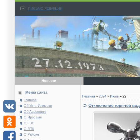
ПИСЬМО РЕДАКЦИИ
Новости
Меню сайта
Главная
»
2024
»
Июль
»
22
Главная
Отключение горячей во
Об Усть-Илимске
Об Аэропорте
О Яросаме
О ГЭС
О ЛПК
О Районе