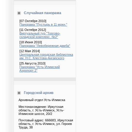
Случайная панорама
[07 Октября 2010]
Панорама "Пустырь в 11 мркн."
[11 Октября 2012]
Виртуальный тур "Торгово-
складской комплекс. №2"
[18 Июня 2010]
Панорама "Левобережная дамба"
[12 Мая 2014]
Центральная городская библиотека
им. Н.С. Клестова-Ангарского
[25 Августа 2010]
Панорама "Усть-Илимский
Аэропорт 2"
Городской архив
Архивный отдел Усть-Илимска
Местонахождение: Иркутская
область, г. Усть-Илимск, Усть-
Илимское шоссе, 20/2
Почтовый адрес: 666683, Иркутская
область, г. Усть-Илимск, ул. Героев
Труда, 38