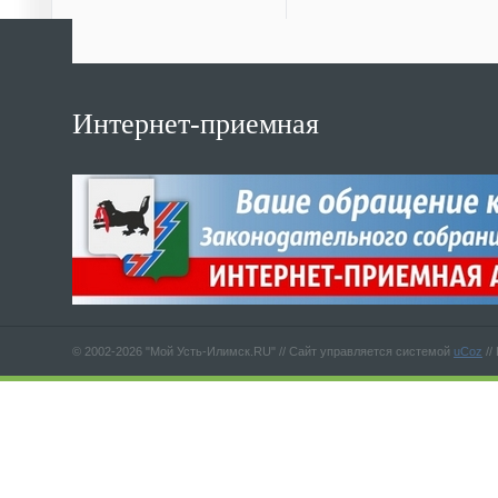
Интернет-приемная
© 2002-2026 "Мой Усть-Илимск.RU" //
Сайт управляется системой
uCoz
//