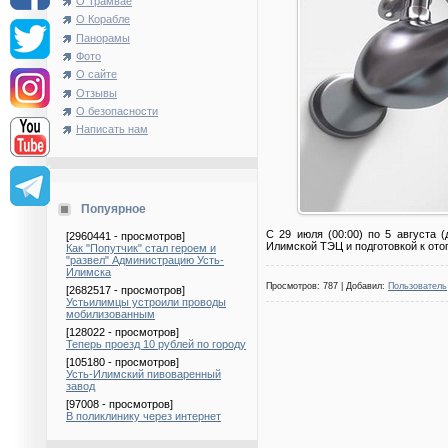
О Трамвае
О Корабле
Панорамы
Фото
О сайте
Отзывы
О безопасности
Написать нам
Попуярное
С 29 июля (00:00) по 5 августа 
[2960441 - просмотров]
Илимской ТЭЦ и подготовкой к ото
Как "Попутчик" стал героем и
"развел" Администрацию Усть-
Илимска
Просмотров: 787 | Добавил:
Пользователь
[2682517 - просмотров]
Устьилимцы устроили проводы
мобилизованным
[128022 - просмотров]
Теперь проезд 10 рублей по городу
[105180 - просмотров]
Усть-Илимский пивоваренный
завод
[97008 - просмотров]
В поликлинику через интернет