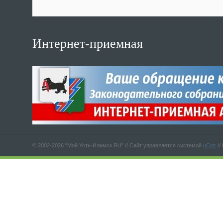
Интернет-приемная
© 2002-2026 "Мой Усть-Илимск.RU" //
Сайт управляется системой
uCoz
//