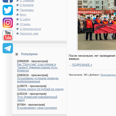
О Трамвае
О Корабле
Панорамы
Фото
О сайте
Отзывы
О безопасности
Написать нам
Попуярное
После нескольких лет проведения 
вживую.
[2960508 - просмотров]
Как "Попутчик" стал героем и
...
ПОДРОБНЕЕ »
"развел" Администрацию Усть-
Илимска
[2682616 - просмотров]
Просмотров: 362 | Добавил:
Пользователь
Устьилимцы устроили проводы
мобилизованным
[128075 - просмотров]
Теперь проезд 10 рублей по городу
[105234 - просмотров]
Усть-Илимский пивоваренный
завод
[97064 - просмотров]
В поликлинику через интернет