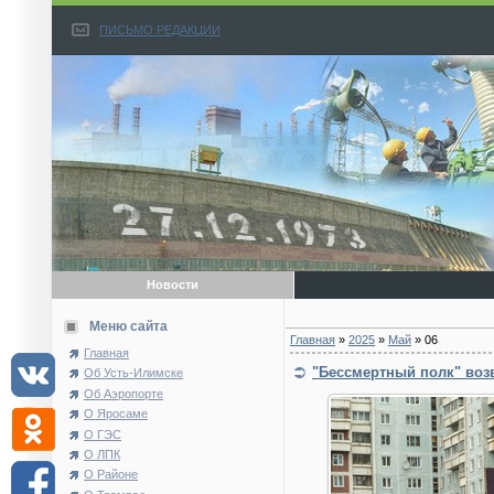
ПИСЬМО РЕДАКЦИИ
Новости
Меню сайта
Главная
»
2025
»
Май
»
06
Главная
"Бессмертный полк" воз
Об Усть-Илимске
Об Аэропорте
О Яросаме
О ГЭС
О ЛПК
О Районе