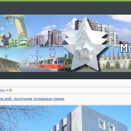
брь
»
11
лн.руб. получили условные сроки