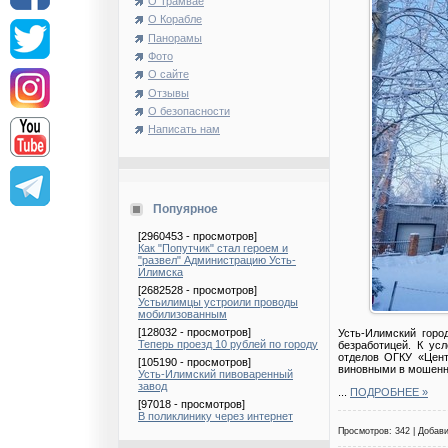
О Трамвае
О Корабле
Панорамы
Фото
О сайте
Отзывы
О безопасности
Написать нам
Попуярное
[2960453 - просмотров]
Как "Попутчик" стал героем и
"развел" Администрацию Усть-
Илимска
[2682528 - просмотров]
Устьилимцы устроили проводы
мобилизованным
[128032 - просмотров]
Усть-Илимский горо
Теперь проезд 10 рублей по городу
безработицей. К ус
отделов ОГКУ «Цент
[105190 - просмотров]
виновными в мошеннич
Усть-Илимский пивоваренный
завод
...
ПОДРОБНЕЕ »
[97018 - просмотров]
В поликлинику через интернет
Просмотров: 342 | Добав