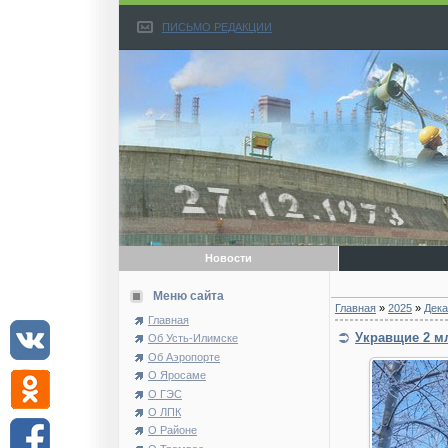
ПИСЬМО РЕДАКЦИИ
Новости
Меню сайта
Главная
»
2025
»
Дека
Главная
Укравщие 2 м
Об Усть-Илимске
Об Аэропорте
О Яросаме
О ГЭС
О ЛПК
О Районе