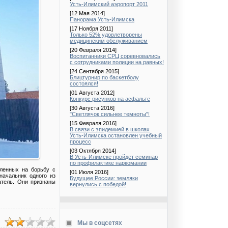
Усть-Илимский аэропорт 2011
[12 Мая 2014]
Панорама Усть-Илимска
[17 Ноября 2011]
Только 52% удовлетворены
медицинским обслуживанием
[20 Февраля 2014]
Воспитанники СРЦ соревновались
с сотрудниками полиции на равных!
[24 Сентября 2015]
Блицтурнир по баскетболу
состоялся!
[01 Августа 2012]
Конкурс рисунков на асфальте
[30 Августа 2016]
"Светлячок сильнее темноты"!
[15 Февраля 2016]
В связи с эпидемией в школах
Усть-Илимска остановлен учебный
процесс
[03 Октября 2014]
В Усть-Илимске пройдет семинар
по профилактике наркомании
еленных на борьбу с
[01 Июля 2016]
начальник одного из
Будущее России: земляки
атель. Они признаны
вернулись с победой!
Мы в соцсетях