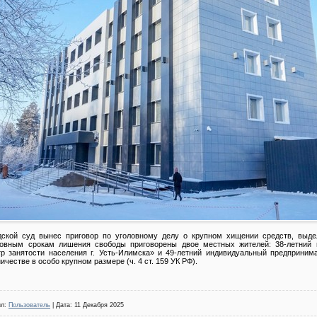
дской суд вынес приговор по уголовному делу о крупном хищении средств, выд
ловным срокам лишения свободы приговорены двое местных жителей: 38-летний 
р занятости населения г. Усть-Илимска» и 49-летний индивидуальный предприним
естве в особо крупном размере (ч. 4 ст. 159 УК РФ).
ил:
Пользователь
| Дата:
11 Декабря 2025